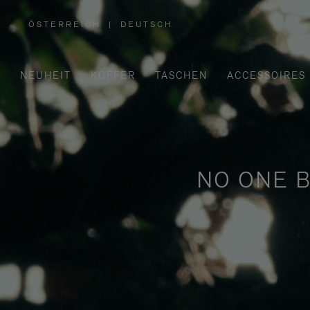
ÖSTERREICH
|
DEUTSCH
,
WÄHLEN
SIE
IHRE
REGION
AUS
NEUHEIT
KOFFER
TASCHEN
ACCESSOIRES
NO ONE B