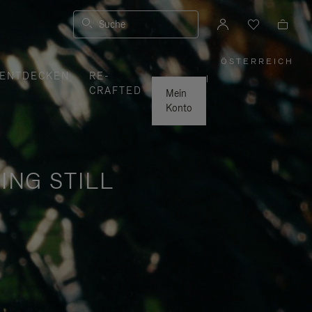
Suche
ÖSTERREICH
,
ENTDECKEN
RE-
WÄHLEN
|
SIE
CRAFTED
IHRE
Mein
REGION
AUS
Konto
ING STILL