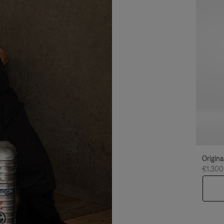
Origina
€1.300