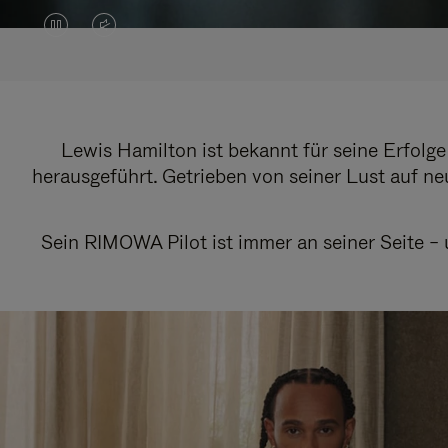
DAS
VIDEO
VIDEO
IST
IST
STUMMGESCHALTET,
ANGEHALTEN,
BITTE
Lewis Hamilton ist bekannt für seine Erfolg
herausgeführt. Getrieben von seiner Lust auf neu
BITTE
KLICKEN
DRÜCKEN
SIE
Sein RIMOWA Pilot ist immer an seiner Seite – 
SIE,
ZUM
UM
AUFHEBEN
ES
DER
ABZUSPIELEN.
STUMMSCHALTUNG