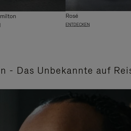
Rosé
milton
ENTDECKEN
N
on - Das Unbekannte auf Rei