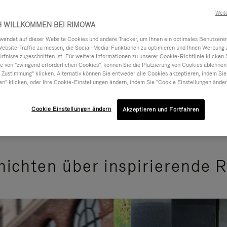
Weit
H WILLKOMMEN BEI RIMOWA
ndet auf dieser Website Cookies und andere Tracker, um Ihnen ein optimales Benutzerer
Website-Traffic zu messen, die Social-Media-Funktionen zu optimieren und Ihnen Werbung z
ürfnisse zugeschnitten ist. Für weitere Informationen zu unserer Cookie-Richtlinie klicken 
 von "zwingend erforderlichen Cookies", können Sie die Platzierung von Cookies ablehnen
 Zustimmung" klicken. Alternativ können Sie entweder alle Cookies akzeptieren, indem Sie
en" klicken, oder Ihre Cookie-Einstellungen ändern, indem Sie "Cookie Einstellungen änder
Cookie Einstellungen ändern
Akzeptieren und Fortfahren
ichten über inspirierende 