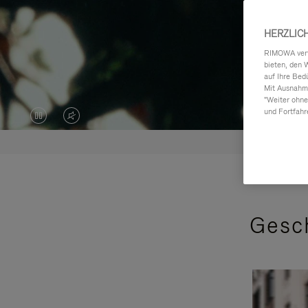
HERZLIC
RIMOWA verwe
bieten, den 
auf Ihre Bed
Mit Ausnahme
"Weiter ohne
und Fortfahr
DAS
VIDEO
VIDEO
IST
IST
STUMMGESCHALTET,
ANGEHALTEN,
BITTE
Gesch
BITTE
KLICKEN
DRÜCKEN
SIE
SIE,
ZUM
UM
AUFHEBEN