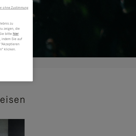
er ohne Zustimmung
lebnis zu
u zeigen, die
Sie bitte
hier
.
, indem Sie auf
 "Akzeptieren
n" klicken.
Reisen