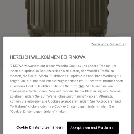
Weiter ohne Zustimmung
HERZLICH WILLKOMMEN BEI RIMOWA
In 3D ansehen
RIMOWA verwendet auf dieser Website Cookies und andere Tracker, um
Ihnen ein optimales Benutzererlebnis zu bieten, den Website-Traffic zu
ORIGINAL
messen, die Social-Media-Funktionen zu optimieren und Ihnen Werbung zu
€1.200,00
Cabin
zeigen, die auf Ihre Bedürfnisse zugeschnitten ist. Für weitere Informationen
zu unserer Cookie-Richtlinie klicken Sie bitte
hier
. Mit Ausnahme von
Größentabelle
"zwingend erforderlichen Cookies", können Sie die Platzierung von Cookies
ablehnen, indem Sie auf "Weiter ohne Zustimmung" klicken. Alternativ
Cabin
können Sie entweder alle Cookies akzeptieren, indem Sie "Akzeptieren und
55 x 40 x 23 cm
Größe
Fortfahren" klicken, oder Ihre Cookie-Einstellungen ändern, indem Sie
"Cookie Einstellungen ändern" klicken.
Farbe
Titanium
Cookie Einstellungen ändern
Akzeptieren und Fortfahren