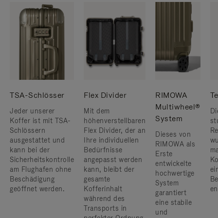
TSA-Schlösser
Flex Divider
RIMOWA
Te
Multiwheel®
Jeder unserer
Mit dem
Di
System
Koffer ist mit TSA-
höhenverstellbaren
st
Schlössern
Flex Divider, der an
Re
Dieses von
ausgestattet und
Ihre individuellen
wu
RIMOWA als
kann bei der
Bedürfnisse
ma
Erste
Sicherheitskontrolle
angepasst werden
Ko
entwickelte
am Flughafen ohne
kann, bleibt der
ei
hochwertige
Beschädigung
gesamte
Be
System
geöffnet werden.
Kofferinhalt
en
garantiert
während des
eine stabile
Transports in
und