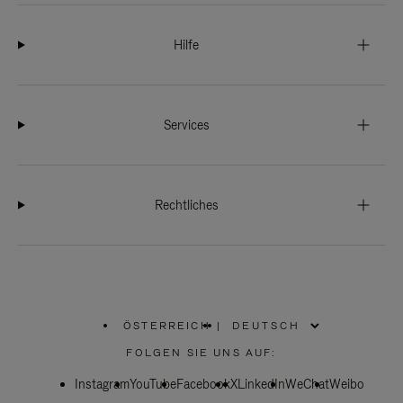
Hilfe
Services
Rechtliches
ÖSTERREICH
|
,
WÄHLEN
FOLGEN SIE UNS AUF:
SIE
IHRE
Instagram
YouTube
REGION
Facebook
X
LinkedIn
WeChat
Weibo
AUS