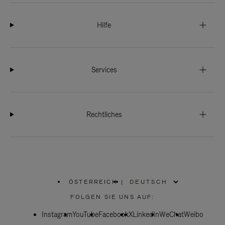
Hilfe
Services
Rechtliches
ÖSTERREICH
|
,
WÄHLEN
FOLGEN SIE UNS AUF:
SIE
IHRE
Instagram
YouTube
REGION
Facebook
X
LinkedIn
WeChat
Weibo
AUS