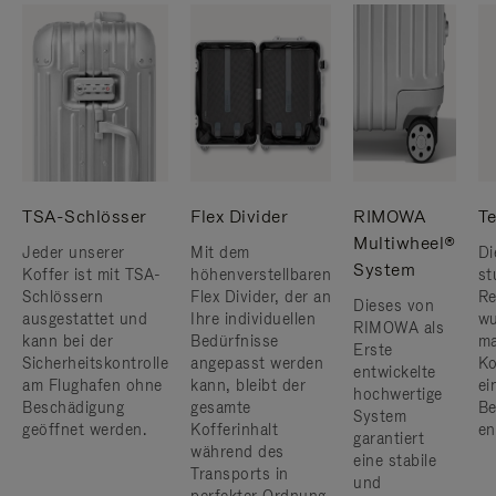
TSA-Schlösser
Flex Divider
RIMOWA
Te
Multiwheel®
Jeder unserer
Mit dem
Di
System
Koffer ist mit TSA-
höhenverstellbaren
st
Schlössern
Flex Divider, der an
Re
Dieses von
ausgestattet und
Ihre individuellen
wu
RIMOWA als
kann bei der
Bedürfnisse
ma
Erste
Sicherheitskontrolle
angepasst werden
Ko
entwickelte
am Flughafen ohne
kann, bleibt der
ei
hochwertige
Beschädigung
gesamte
Be
System
geöffnet werden.
Kofferinhalt
en
garantiert
während des
eine stabile
Transports in
und