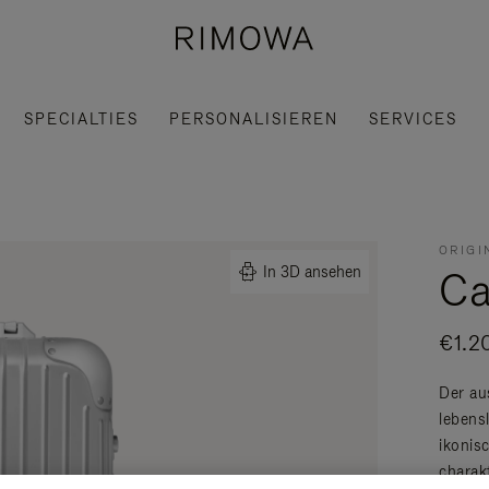
SPECIALTIES
PERSONALISIEREN
SERVICES
ORIGI
Ca
In 3D ansehen
€1.2
Der au
lebens
ikonis
charak