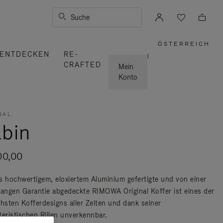
Suche
ÖSTERREICH
,
ENTDECKEN
RE-
WÄHLEN
|
SIE
CRAFTED
IHRE
Mein
REGION
AUS
Konto
NAL
bin
00,00
s hochwertigem, eloxiertem Aluminium gefertigte und von einer
langen Garantie abgedeckte RIMOWA Original Koffer ist eines der
chsten Kofferdesigns aller Zeiten und dank seiner
teristischen Rillen unverkennbar.