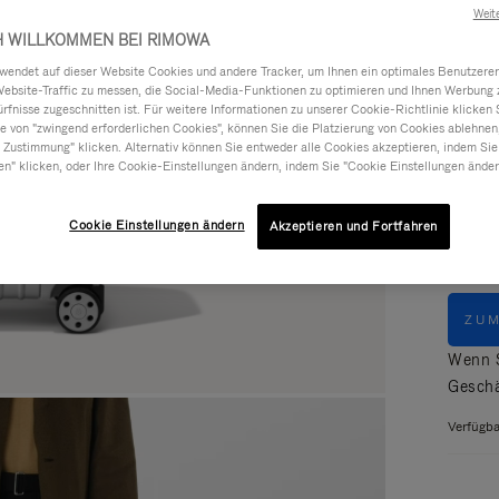
Lesen S
Weit
H WILLKOMMEN BEI RIMOWA
ndet auf dieser Website Cookies und andere Tracker, um Ihnen ein optimales Benutzerer
Website-Traffic zu messen, die Social-Media-Funktionen zu optimieren und Ihnen Werbung z
ürfnisse zugeschnitten ist. Für weitere Informationen zu unserer Cookie-Richtlinie klicken 
 von "zwingend erforderlichen Cookies", können Sie die Platzierung von Cookies ablehnen
 Zustimmung" klicken. Alternativ können Sie entweder alle Cookies akzeptieren, indem Sie
Farbe
en" klicken, oder Ihre Cookie-Einstellungen ändern, indem Sie "Cookie Einstellungen änder
Cookie Einstellungen ändern
Akzeptieren und Fortfahren
ZU
Wenn S
Geschä
Verfügba