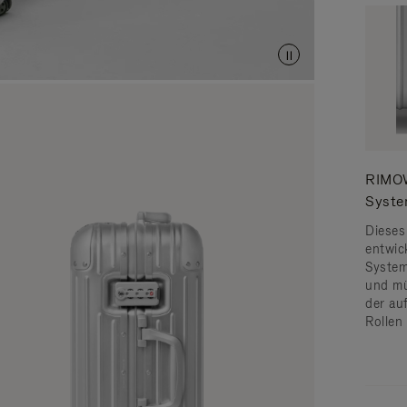
RIMOW
Syst
Dieses
entwic
System 
und mü
der au
Rollen