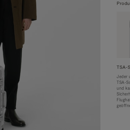
Produ
TSA-S
Jeder 
TSA-Sc
und ka
Sicher
Flugha
geöffn