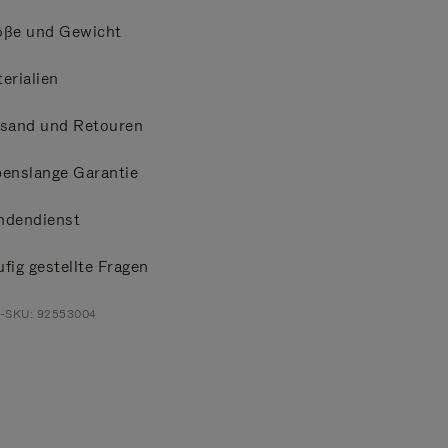
öße und Gewicht
erialien
rsand und Retouren
enslange Garantie
ndendienst
fig gestellte Fragen
t-SKU: 92553004