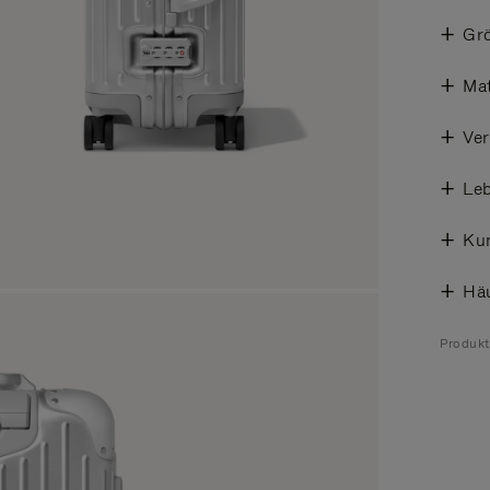
Gr
Mat
Ve
Leb
Ku
Häu
Produk