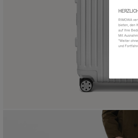
HERZLIC
RIMOWA verwe
bieten, den 
auf Ihre Bed
Mit Ausnahme
"Weiter ohne
und Fortfahr