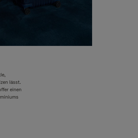
le,
zen lässt.
offer einen
luminiums