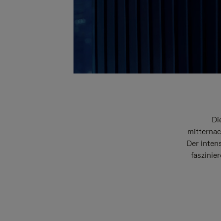
Di
mitternac
Der intens
faszinie