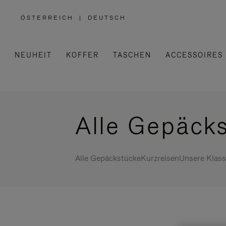
ÖSTERREICH
|
DEUTSCH
,
WÄHLEN
SIE
IHRE
REGION
AUS
NEUHEIT
KOFFER
TASCHEN
ACCESSOIRES
Alle Gepäck
Alle Gepäckstücke
Kurzreisen
Unsere Klass