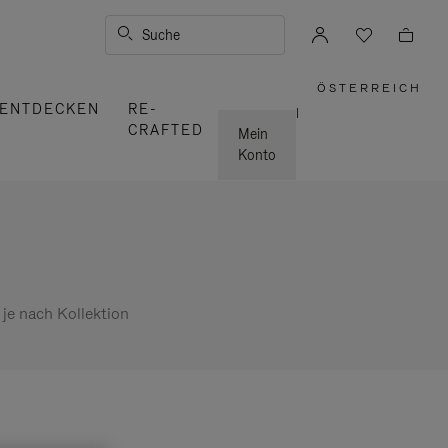
Suche
ÖSTERREICH
,
ENTDECKEN
RE-
WÄHLEN
|
SIE
CRAFTED
IHRE
Mein
REGION
AUS
Konto
 je nach Kollektion