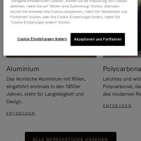
"zwingend erforderlichen Cookies", können Sie die Platzierung von Cookies
ablehnen, indem Sie auf "Weiter ohne Zustimmung" klicken. Alternativ
können Sie entweder alle Cookies akzeptieren, indem Sie "Akzeptieren und
Fortfahren" klicken, oder Ihre Cookie-Einstellungen ändern, indem Sie
"Cookie Einstellungen ändern" klicken.
Cookie Einstellungen ändern
Akzeptieren und Fortfahren
Aluminium
Polycarbona
Das ikonische Aluminium mit Rillen,
Leichtes und wid
eingeführt erstmals in den 1950er
Polycarbonat, d
Jahren, steht für Langlebigkeit und
des modernen Rei
Design.
ENTDECKEN
ENTDECKEN
ALLE GEPÄCKSTÜCKE ANSEHEN