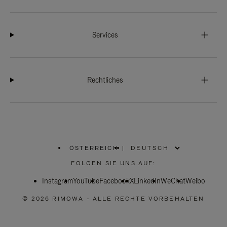
Services
Rechtliches
ÖSTERREICH
|
,
WÄHLEN
FOLGEN SIE UNS AUF:
SIE
IHRE
Instagram
YouTube
REGION
Facebook
X
LinkedIn
WeChat
Weibo
AUS
© 2026 RIMOWA - ALLE RECHTE VORBEHALTEN