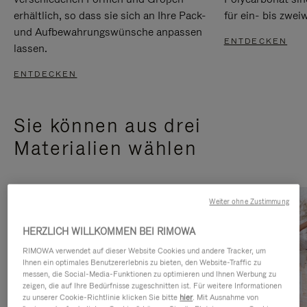
erhältlich, so dass sie sich an Ihre Pack-
für ein- bis zwei
und Aufbewahrungswünsche anpassen
ENTDECKEN
lassen.
ENTDECKEN
Sie können aus drei
Materialien wählen
Weiter ohne Zustimmung
HERZLICH WILLKOMMEN BEI RIMOWA
RIMOWA verwendet auf dieser Website Cookies und andere Tracker, um
Ihnen ein optimales Benutzererlebnis zu bieten, den Website-Traffic zu
messen, die Social-Media-Funktionen zu optimieren und Ihnen Werbung zu
zeigen, die auf Ihre Bedürfnisse zugeschnitten ist. Für weitere Informationen
zu unserer Cookie-Richtlinie klicken Sie bitte
hier
. Mit Ausnahme von