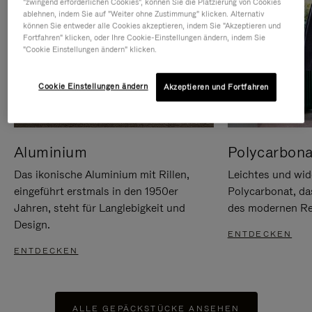
"zwingend erforderlichen Cookies", können Sie die Platzierung von Cookies
ablehnen, indem Sie auf "Weiter ohne Zustimmung" klicken. Alternativ
können Sie entweder alle Cookies akzeptieren, indem Sie "Akzeptieren und
Fortfahren" klicken, oder Ihre Cookie-Einstellungen ändern, indem Sie
"Cookie Einstellungen ändern" klicken.
Cookie Einstellungen ändern
Akzeptieren und Fortfahren
Aluminium
Polycarbona
Das ikonische Aluminium mit Rillen,
Leichtes und wid
eingeführt erstmals in den 1950er
Polycarbonat, d
Jahren, steht für Langlebigkeit und
des modernen Rei
Design.
ENTDECKEN
ENTDECKEN
ALLE GEPÄCKSTÜCKE ANSEHEN