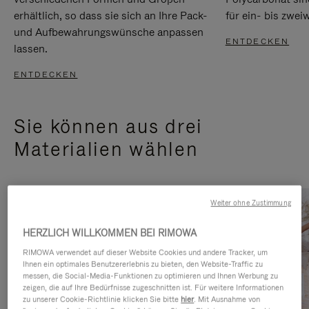
erhältlich, so dass sie sich an Ihre Pack-
für ein- bis zwei
und Aufbewahrungswünsche anpassen
ENTDECKEN
lassen.
ENTDECKEN
Sie können aus drei
Materialien wählen
Weiter ohne Zustimmung
HERZLICH WILLKOMMEN BEI RIMOWA
RIMOWA verwendet auf dieser Website Cookies und andere Tracker, um
Ihnen ein optimales Benutzererlebnis zu bieten, den Website-Traffic zu
messen, die Social-Media-Funktionen zu optimieren und Ihnen Werbung zu
zeigen, die auf Ihre Bedürfnisse zugeschnitten ist. Für weitere Informationen
zu unserer Cookie-Richtlinie klicken Sie bitte
hier
. Mit Ausnahme von