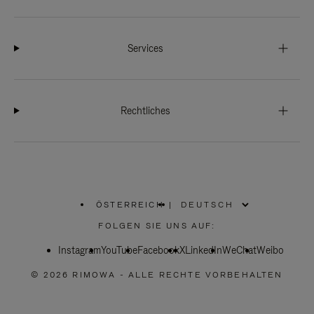
Services
Rechtliches
ÖSTERREICH
|
,
WÄHLEN
FOLGEN SIE UNS AUF:
SIE
IHRE
Instagram
YouTube
REGION
Facebook
X
LinkedIn
WeChat
Weibo
AUS
© 2026 RIMOWA - ALLE RECHTE VORBEHALTEN