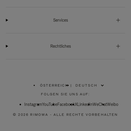
Services
Rechtliches
ÖSTERREICH
|
,
WÄHLEN
FOLGEN SIE UNS AUF:
SIE
IHRE
Instagram
YouTube
REGION
Facebook
X
LinkedIn
WeChat
Weibo
AUS
© 2026 RIMOWA - ALLE RECHTE VORBEHALTEN