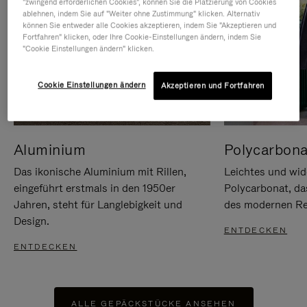
"zwingend erforderlichen Cookies", können Sie die Platzierung von Cookies
ablehnen, indem Sie auf "Weiter ohne Zustimmung" klicken. Alternativ
können Sie entweder alle Cookies akzeptieren, indem Sie "Akzeptieren und
Fortfahren" klicken, oder Ihre Cookie-Einstellungen ändern, indem Sie
"Cookie Einstellungen ändern" klicken.
Cookie Einstellungen ändern
Akzeptieren und Fortfahren
Aluminium
Polycarbona
Das ikonische Aluminium mit Rillen,
Leichtes und wid
eingeführt erstmals in den 1950er
Polycarbonat, d
Jahren, steht für Langlebigkeit und
des modernen Rei
Design.
ENTDECKEN
ENTDECKEN
ALLE GEPÄCKSTÜCKE ANSEHEN