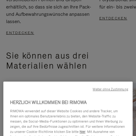
erhältlich, so dass sie sich an Ihre Pack-
für ein- bis zwei
und Aufbewahrungswünsche anpassen
ENTDECKEN
lassen.
ENTDECKEN
Sie können aus drei
Materialien wählen
Weiter ohne Zustimmung
HERZLICH WILLKOMMEN BEI RIMOWA
RIMOWA verwendet auf dieser Website Cookies und andere Tracker, um
Ihnen ein optimales Benutzererlebnis zu bieten, den Website-Traffic zu
messen, die Social-Media-Funktionen zu optimieren und Ihnen Werbung zu
zeigen, die auf Ihre Bedürfnisse zugeschnitten ist. Für weitere Informationen
zu unserer Cookie-Richtlinie klicken Sie bitte
hier
. Mit Ausnahme von