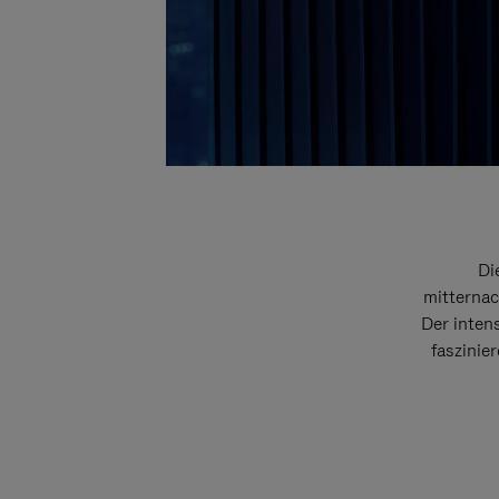
Di
mitternac
Der intens
faszinie