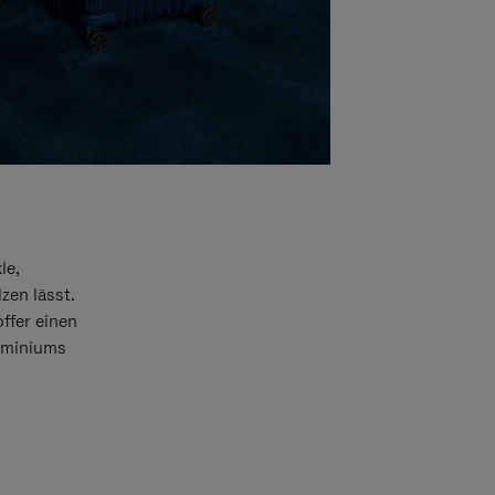
le,
zen lässt.
offer einen
luminiums