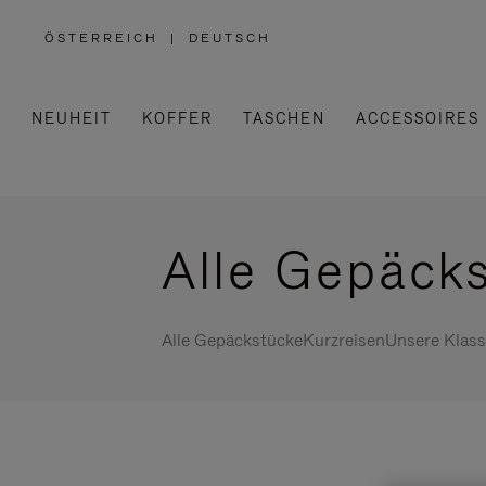
ÖSTERREICH
|
DEUTSCH
,
WÄHLEN
SIE
IHRE
REGION
AUS
NEUHEIT
KOFFER
TASCHEN
ACCESSOIRES
Alle Gepäck
Alle Gepäckstücke
Kurzreisen
Unsere Klass