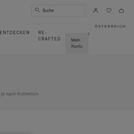
Suche
ÖSTERREICH
,
ENTDECKEN
RE-
WÄHLEN
|
SIE
CRAFTED
IHRE
Mein
REGION
AUS
Konto
 je nach Kollektion