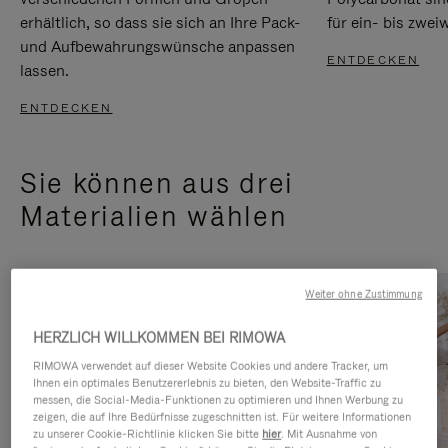
erhältlich, so dass sie sich an Ihre Pack-
für ein- bis zwei
und Aufbewahrungswünsche anpassen
ENTDECKEN
lassen.
ENTDECKEN
Sie können aus drei
Materialien wählen
Weiter ohne Zustimmung
HERZLICH WILLKOMMEN BEI RIMOWA
RIMOWA verwendet auf dieser Website Cookies und andere Tracker, um
Ihnen ein optimales Benutzererlebnis zu bieten, den Website-Traffic zu
messen, die Social-Media-Funktionen zu optimieren und Ihnen Werbung zu
zeigen, die auf Ihre Bedürfnisse zugeschnitten ist. Für weitere Informationen
zu unserer Cookie-Richtlinie klicken Sie bitte
hier
. Mit Ausnahme von