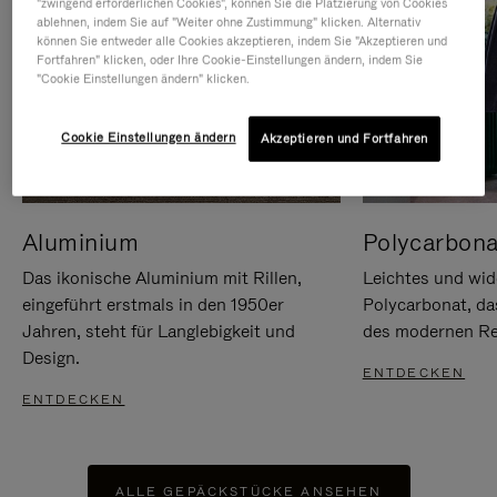
"zwingend erforderlichen Cookies", können Sie die Platzierung von Cookies
ablehnen, indem Sie auf "Weiter ohne Zustimmung" klicken. Alternativ
können Sie entweder alle Cookies akzeptieren, indem Sie "Akzeptieren und
Fortfahren" klicken, oder Ihre Cookie-Einstellungen ändern, indem Sie
"Cookie Einstellungen ändern" klicken.
Cookie Einstellungen ändern
Akzeptieren und Fortfahren
Aluminium
Polycarbona
Das ikonische Aluminium mit Rillen,
Leichtes und wid
eingeführt erstmals in den 1950er
Polycarbonat, d
Jahren, steht für Langlebigkeit und
des modernen Rei
Design.
ENTDECKEN
ENTDECKEN
ALLE GEPÄCKSTÜCKE ANSEHEN