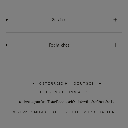
Services
Rechtliches
ÖSTERREICH
|
,
WÄHLEN
FOLGEN SIE UNS AUF:
SIE
IHRE
Instagram
YouTube
REGION
Facebook
X
LinkedIn
WeChat
Weibo
AUS
© 2026 RIMOWA - ALLE RECHTE VORBEHALTEN