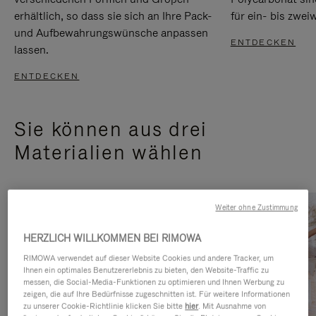
erhältlich, so dass sie sich an Ihre Pack-
für ein- bis zwei
und Aufbewahrungswünsche anpassen
ENTDECKEN
lassen.
ENTDECKEN
Sie können aus drei
Materialien wählen
Weiter ohne Zustimmung
HERZLICH WILLKOMMEN BEI RIMOWA
RIMOWA verwendet auf dieser Website Cookies und andere Tracker, um
Ihnen ein optimales Benutzererlebnis zu bieten, den Website-Traffic zu
messen, die Social-Media-Funktionen zu optimieren und Ihnen Werbung zu
zeigen, die auf Ihre Bedürfnisse zugeschnitten ist. Für weitere Informationen
zu unserer Cookie-Richtlinie klicken Sie bitte
hier
. Mit Ausnahme von