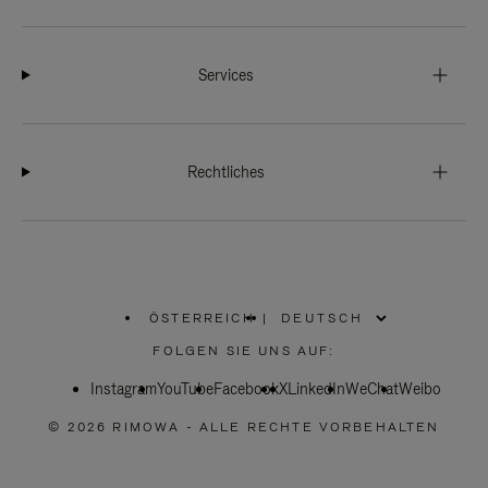
Services
Rechtliches
ÖSTERREICH
|
,
WÄHLEN
FOLGEN SIE UNS AUF:
SIE
IHRE
Instagram
YouTube
REGION
Facebook
X
LinkedIn
WeChat
Weibo
AUS
© 2026 RIMOWA - ALLE RECHTE VORBEHALTEN