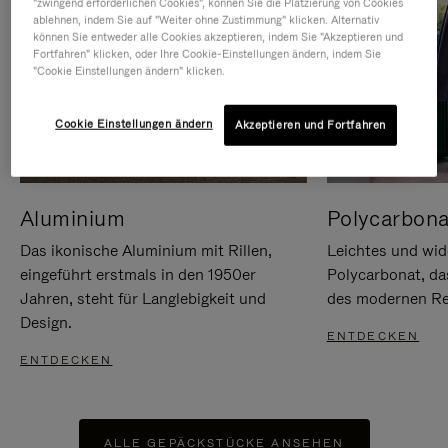
"zwingend erforderlichen Cookies", können Sie die Platzierung von Cookies
ablehnen, indem Sie auf "Weiter ohne Zustimmung" klicken. Alternativ
können Sie entweder alle Cookies akzeptieren, indem Sie "Akzeptieren und
Fortfahren" klicken, oder Ihre Cookie-Einstellungen ändern, indem Sie
"Cookie Einstellungen ändern" klicken.
Cookie Einstellungen ändern
Akzeptieren und Fortfahren
Aluminium
Polycarbona
Das ikonische Aluminium mit Rillen,
Leichtes und wid
eingeführt erstmals in den 1950er
Polycarbonat, d
Jahren, steht für Langlebigkeit und
des modernen Rei
Design.
ENTDECKEN
ENTDECKEN
ALLE GEPÄCKSTÜCKE ANSEHEN