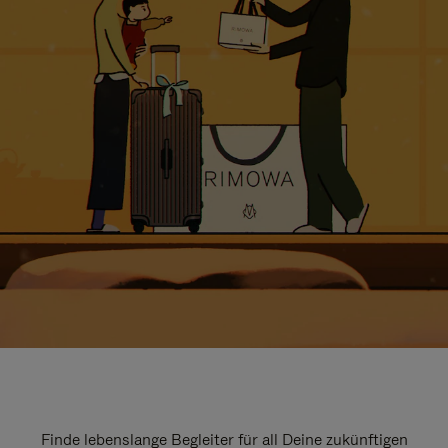
Finde lebenslange Begleiter für all Deine zukünftigen