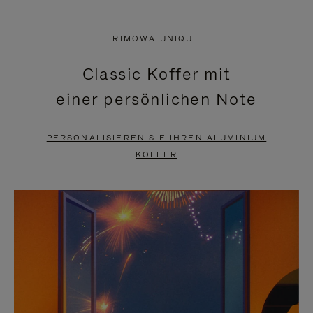
VIDEO
IST
IST
STUMMGESCHALTET,
RIMOWA UNIQUE
NICHT
BITTE
Classic Koffer mit
PAUSIERT,
KLICKEN
einer persönlichen Note
BITTE
SIE
DRÜCKEN
ZUM
PERSONALISIEREN SIE IHREN ALUMINIUM
SIE,
AUFHEBEN
KOFFER
UM
DER
ES
STUMMSCHALTUNG
ANZUHALTEN