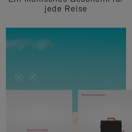
jede Reise
DAS
VIDEO
VIDEO
IST
Personalisieren
IST
STUMMGESCHALTET,
NICHT
BITTE
PAUSIERT,
KLICKEN