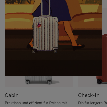
SIE,
AUFHEBEN
UM
DER
ES
STUMMSCHALTUNG
ANZUHALTEN
Cabin
Check-In
Praktisch und effizient für Reisen mit
Die für längere R