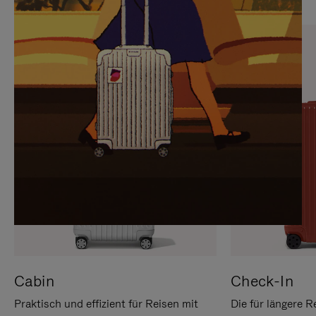
SIE,
AUFHEBEN
UM
DER
ES
STUMMSCHALTUNG
ANZUHALTEN
Cabin
Check-In
Praktisch und effizient für Reisen mit
Die für längere R