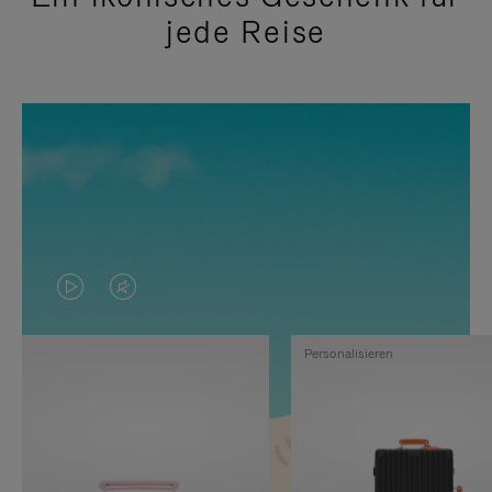
jede Reise
DAS
VIDEO
VIDEO
IST
Personalisieren
IST
STUMMGESCHALTET,
NICHT
BITTE
PAUSIERT,
KLICKEN