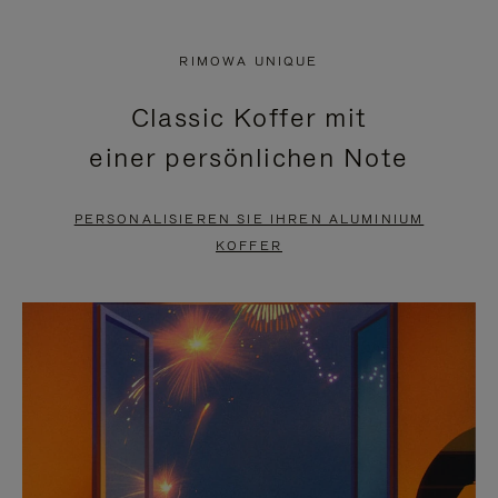
VIDEO
IST
IST
STUMMGESCHALTET,
RIMOWA UNIQUE
NICHT
BITTE
Classic Koffer mit
PAUSIERT,
KLICKEN
einer persönlichen Note
BITTE
SIE
DRÜCKEN
ZUM
PERSONALISIEREN SIE IHREN ALUMINIUM
SIE,
AUFHEBEN
KOFFER
UM
DER
ES
STUMMSCHALTUNG
ANZUHALTEN