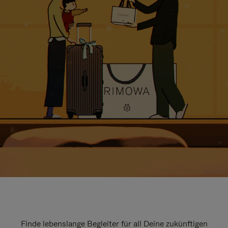
Finde lebenslange Begleiter für all Deine zukünftigen