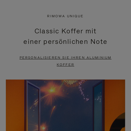
VIDEO
IST
IST
STUMMGESCHALTET,
RIMOWA UNIQUE
NICHT
BITTE
Classic Koffer mit
PAUSIERT,
KLICKEN
einer persönlichen Note
BITTE
SIE
DRÜCKEN
ZUM
PERSONALISIEREN SIE IHREN ALUMINIUM
SIE,
AUFHEBEN
KOFFER
UM
DER
ES
STUMMSCHALTUNG
ANZUHALTEN