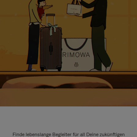
Finde lebenslange Begleiter für all Deine zukünftigen