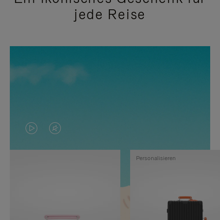
jede Reise
DAS
VIDEO
VIDEO
IST
Personalisieren
IST
STUMMGESCHALTET,
NICHT
BITTE
PAUSIERT,
KLICKEN