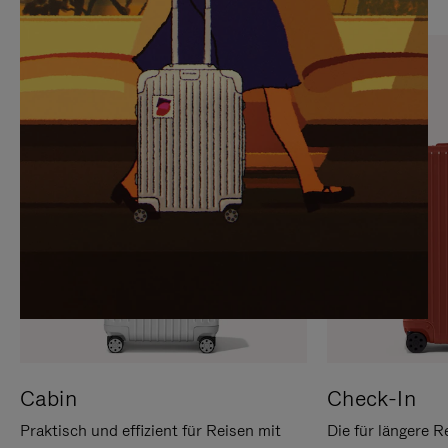
SIE,
AUFHEBEN
UM
DER
ES
STUMMSCHALTUNG
ANZUHALTEN
Cabin
Check-In
Praktisch und effizient für Reisen mit
Die für längere R