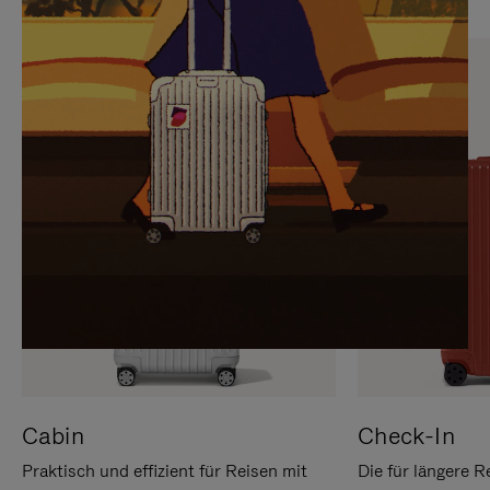
SIE,
AUFHEBEN
UM
DER
ES
STUMMSCHALTUNG
ANZUHALTEN
Cabin
Check-In
Praktisch und effizient für Reisen mit
Die für längere R