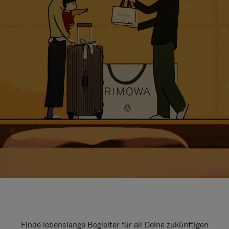
Finde lebenslange Begleiter für all Deine zukünftigen