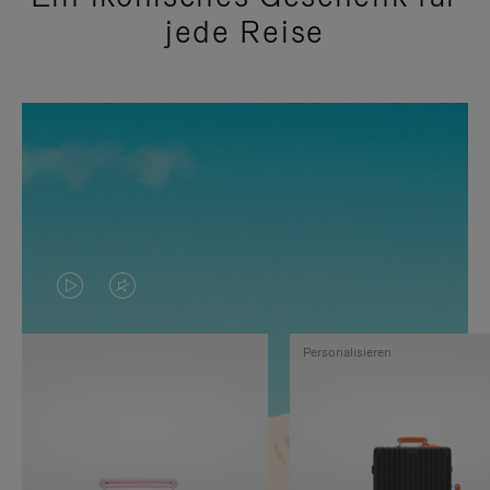
jede Reise
DAS
VIDEO
VIDEO
IST
Personalisieren
IST
STUMMGESCHALTET,
NICHT
BITTE
PAUSIERT,
KLICKEN