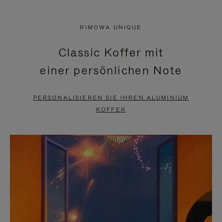
VIDEO
IST
IST
STUMMGESCHALTET,
RIMOWA UNIQUE
NICHT
BITTE
Classic Koffer mit
PAUSIERT,
KLICKEN
einer persönlichen Note
BITTE
SIE
DRÜCKEN
ZUM
PERSONALISIEREN SIE IHREN ALUMINIUM
SIE,
AUFHEBEN
KOFFER
UM
DER
ES
STUMMSCHALTUNG
ANZUHALTEN