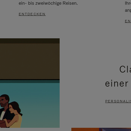
ein- bis zweiwöchige Reisen.
Ih
an
ENTDECKEN
EN
Cl
einer
PERSONALI