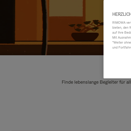
HERZLIC
RIMOWA verwe
bieten, den 
auf Ihre Bed
Mit Ausnahme
"Weiter ohne
und Fortfahr
Finde lebenslange Begleiter für a