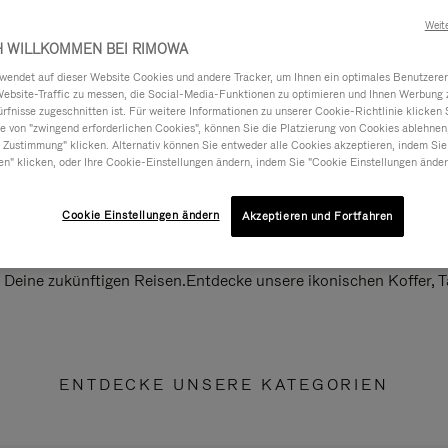
Weit
H WILLKOMMEN BEI RIMOWA
ndet auf dieser Website Cookies und andere Tracker, um Ihnen ein optimales Benutzerer
Website-Traffic zu messen, die Social-Media-Funktionen zu optimieren und Ihnen Werbung z
ürfnisse zugeschnitten ist. Für weitere Informationen zu unserer Cookie-Richtlinie klicken 
 von "zwingend erforderlichen Cookies", können Sie die Platzierung von Cookies ablehnen
 Zustimmung" klicken. Alternativ können Sie entweder alle Cookies akzeptieren, indem Sie
en" klicken, oder Ihre Cookie-Einstellungen ändern, indem Sie "Cookie Einstellungen änder
Cookie Einstellungen ändern
Akzeptieren und Fortfahren
ll Deine zukünftigen Reisen.Entdecke unsere ikonischen Koffer,
ENTDECKE UNSERE KATEGORIEN