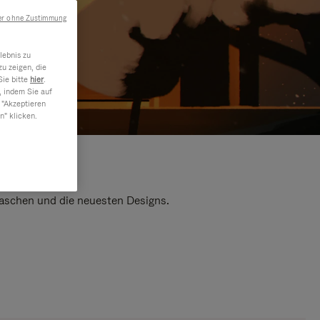
er ohne Zustimmung
lebnis zu
u zeigen, die
Sie bitte
hier
.
, indem Sie auf
 "Akzeptieren
n" klicken.
 Taschen und die neuesten Designs.