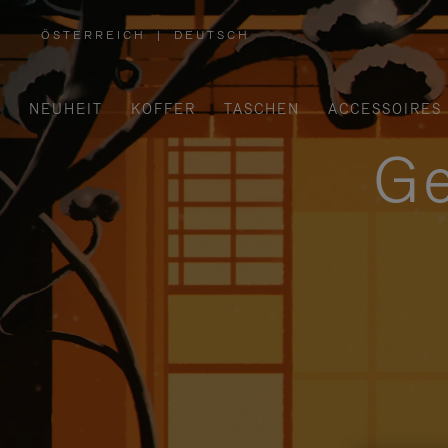
ÖSTERREICH
|
DEUTSCH
,
WÄHLEN
SIE
IHRE
REGION
AUS
NEUHEIT
KOFFER
TASCHEN
ACCESSOIRES
Ge