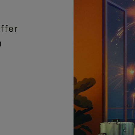
ffer
n