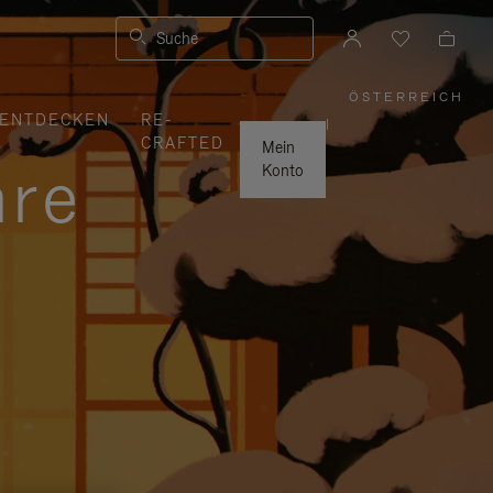
Suche
ÖSTERREICH
,
ENTDECKEN
RE-
WÄHLEN
|
SIE
CRAFTED
IHRE
Mein
REGION
hre
AUS
Konto