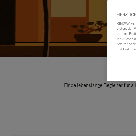
HERZLIC
RIMOWA verwe
bieten, den 
auf Ihre Bed
Mit Ausnahme
"Weiter ohne
und Fortfahr
Finde lebenslange Begleiter für a