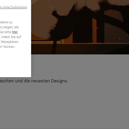
er ohne Zustimmung
lebnis zu
u zeigen, die
Sie bitte
hier
.
, indem Sie auf
 "Akzeptieren
n" klicken.
 Taschen und die neuesten Designs.