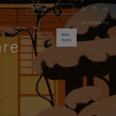
Suche
ÖSTERREICH
,
ENTDECKEN
RE-
WÄHLEN
|
SIE
CRAFTED
IHRE
Mein
REGION
hre
AUS
Konto