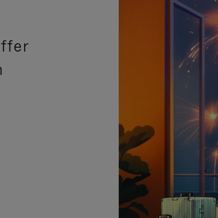
ffer
n