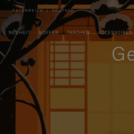
ÖSTERREICH
|
DEUTSCH
,
WÄHLEN
SIE
IHRE
REGION
AUS
NEUHEIT
KOFFER
TASCHEN
ACCESSOIRES
Ge