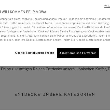
Weit
H WILLKOMMEN BEI RIMOWA
ndet auf dieser Website Cookies und andere Tracker, um Ihnen ein optimales Benutzerer
Website-Traffic zu messen, die Social-Media-Funktionen zu optimieren und Ihnen Werbung z
ürfnisse zugeschnitten ist. Für weitere Informationen zu unserer Cookie-Richtlinie klicken 
 von "zwingend erforderlichen Cookies", können Sie die Platzierung von Cookies ablehnen
 Zustimmung" klicken. Alternativ können Sie entweder alle Cookies akzeptieren, indem Sie
en" klicken, oder Ihre Cookie-Einstellungen ändern, indem Sie "Cookie Einstellungen änder
Cookie Einstellungen ändern
Akzeptieren und Fortfahren
ll Deine zukünftigen Reisen.Entdecke unsere ikonischen Koffer,
ENTDECKE UNSERE KATEGORIEN