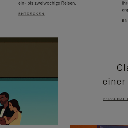
ein- bis zweiwöchige Reisen.
Ih
an
ENTDECKEN
EN
Cl
einer
PERSONALI