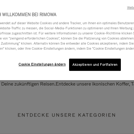
Weit
H WILLKOMMEN BEI RIMOWA
ndet auf dieser Website Cookies und andere Tracker, um Ihnen ein optimales Benutzerer
Website-Traffic zu messen, die Social-Media-Funktionen zu optimieren und Ihnen Werbung z
ürfnisse zugeschnitten ist. Für weitere Informationen zu unserer Cookie-Richtlinie klicken 
 von "zwingend erforderlichen Cookies", können Sie die Platzierung von Cookies ablehnen
 Zustimmung" klicken. Alternativ können Sie entweder alle Cookies akzeptieren, indem Sie
en" klicken, oder Ihre Cookie-Einstellungen ändern, indem Sie "Cookie Einstellungen änder
Cookie Einstellungen ändern
Akzeptieren und Fortfahren
ll Deine zukünftigen Reisen.Entdecke unsere ikonischen Koffer,
ENTDECKE UNSERE KATEGORIEN