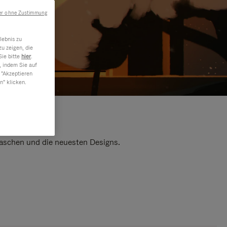
er ohne Zustimmung
lebnis zu
u zeigen, die
Sie bitte
hier
.
, indem Sie auf
 "Akzeptieren
n" klicken.
 Taschen und die neuesten Designs.