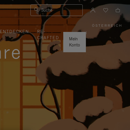
Suche
ÖSTERREICH
,
ENTDECKEN
RE-
WÄHLEN
|
SIE
CRAFTED
IHRE
Mein
REGION
hre
AUS
Konto