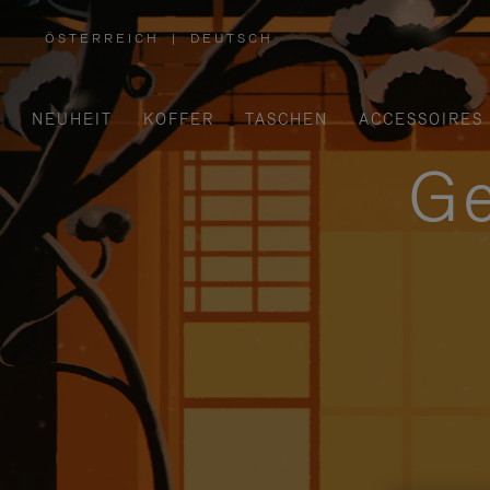
ÖSTERREICH
|
DEUTSCH
,
WÄHLEN
SIE
IHRE
REGION
AUS
NEUHEIT
KOFFER
TASCHEN
ACCESSOIRES
Ge