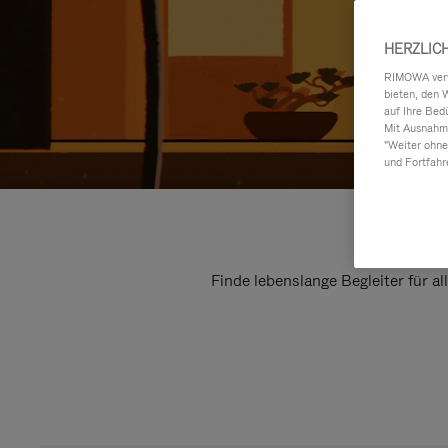
HERZLIC
RIMOWA verwe
bieten, den 
auf Ihre Bed
Mit Ausnahme
"Weiter ohne
und Fortfahr
Finde lebenslange Begleiter für a