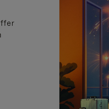
ffer
n