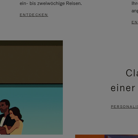
ein- bis zweiwöchige Reisen.
Ih
an
ENTDECKEN
EN
Cl
einer
PERSONALI