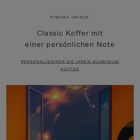
VIDEO
IST
IST
STUMMGESCHALTET,
RIMOWA UNIQUE
NICHT
BITTE
Classic Koffer mit
PAUSIERT,
KLICKEN
einer persönlichen Note
BITTE
SIE
DRÜCKEN
ZUM
PERSONALISIEREN SIE IHREN ALUMINIUM
SIE,
AUFHEBEN
KOFFER
UM
DER
ES
STUMMSCHALTUNG
ANZUHALTEN