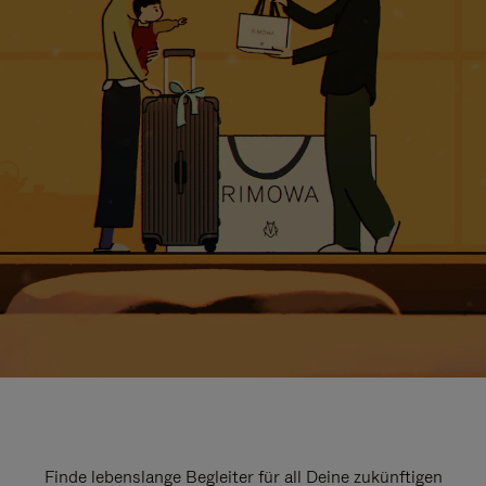
Finde lebenslange Begleiter für all Deine zukünftigen