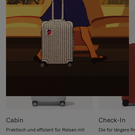
SIE,
AUFHEBEN
UM
DER
ES
STUMMSCHALTUNG
ANZUHALTEN
Cabin
Check-In
Praktisch und effizient für Reisen mit
Die für längere R