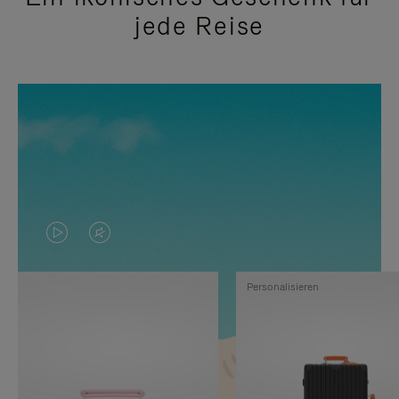
jede Reise
DAS
VIDEO
VIDEO
IST
Personalisieren
IST
STUMMGESCHALTET,
NICHT
BITTE
PAUSIERT,
KLICKEN