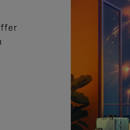
ffer
n