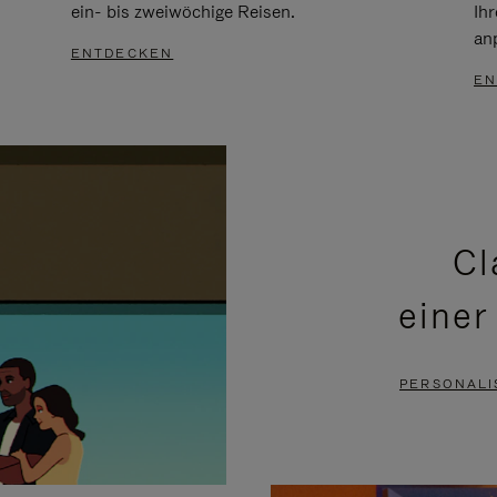
ein- bis zweiwöchige Reisen.
Ih
an
ENTDECKEN
EN
Cl
einer
PERSONALI