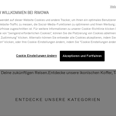
Weit
H WILLKOMMEN BEI RIMOWA
ndet auf dieser Website Cookies und andere Tracker, um Ihnen ein optimales Benutzerer
Website-Traffic zu messen, die Social-Media-Funktionen zu optimieren und Ihnen Werbung z
ürfnisse zugeschnitten ist. Für weitere Informationen zu unserer Cookie-Richtlinie klicken 
 von "zwingend erforderlichen Cookies", können Sie die Platzierung von Cookies ablehnen
 Zustimmung" klicken. Alternativ können Sie entweder alle Cookies akzeptieren, indem Sie
en" klicken, oder Ihre Cookie-Einstellungen ändern, indem Sie "Cookie Einstellungen änder
Cookie Einstellungen ändern
Akzeptieren und Fortfahren
ll Deine zukünftigen Reisen.Entdecke unsere ikonischen Koffer,
ENTDECKE UNSERE KATEGORIEN