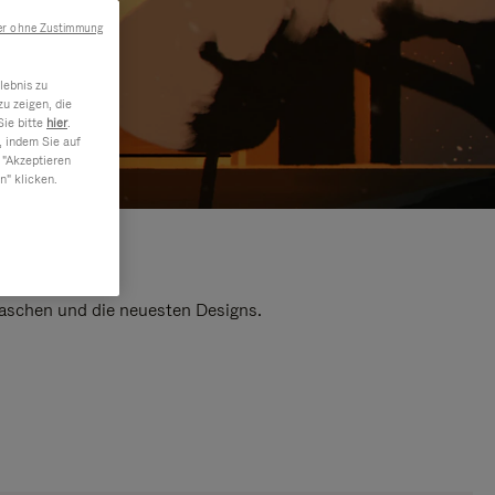
er ohne Zustimmung
lebnis zu
u zeigen, die
Sie bitte
hier
.
, indem Sie auf
 "Akzeptieren
n" klicken.
 Taschen und die neuesten Designs.