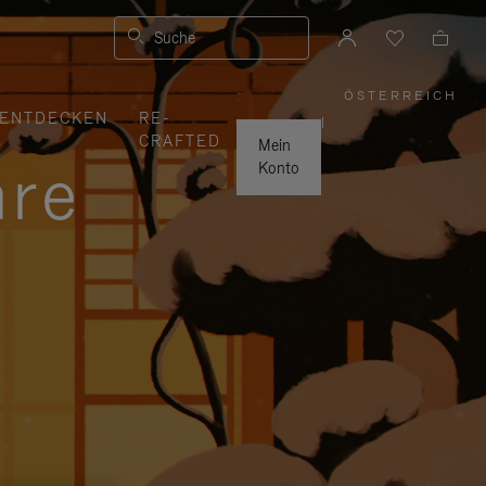
Suche
ÖSTERREICH
,
ENTDECKEN
RE-
WÄHLEN
|
SIE
CRAFTED
IHRE
Mein
REGION
hre
AUS
Konto