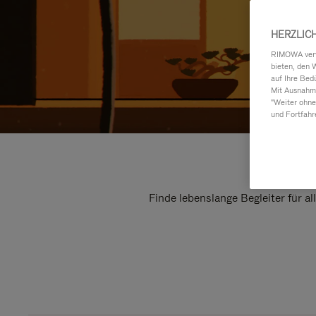
HERZLIC
RIMOWA verwe
bieten, den 
auf Ihre Bed
Mit Ausnahme
"Weiter ohne
und Fortfahr
Finde lebenslange Begleiter für a