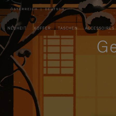
ÖSTERREICH
|
DEUTSCH
,
WÄHLEN
SIE
IHRE
REGION
AUS
NEUHEIT
KOFFER
TASCHEN
ACCESSOIRES
Ge