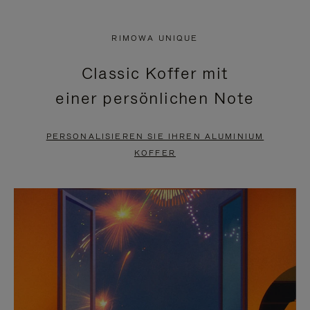
VIDEO
IST
IST
STUMMGESCHALTET,
RIMOWA UNIQUE
NICHT
BITTE
Classic Koffer mit
PAUSIERT,
KLICKEN
einer persönlichen Note
BITTE
SIE
DRÜCKEN
ZUM
PERSONALISIEREN SIE IHREN ALUMINIUM
SIE,
AUFHEBEN
KOFFER
UM
DER
ES
STUMMSCHALTUNG
ANZUHALTEN