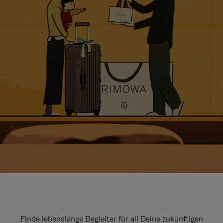
Finde lebenslange Begleiter für all Deine zukünftigen