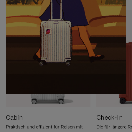
SIE,
AUFHEBEN
UM
DER
ES
STUMMSCHALTUNG
ANZUHALTEN
Cabin
Check-In
Praktisch und effizient für Reisen mit
Die für längere R