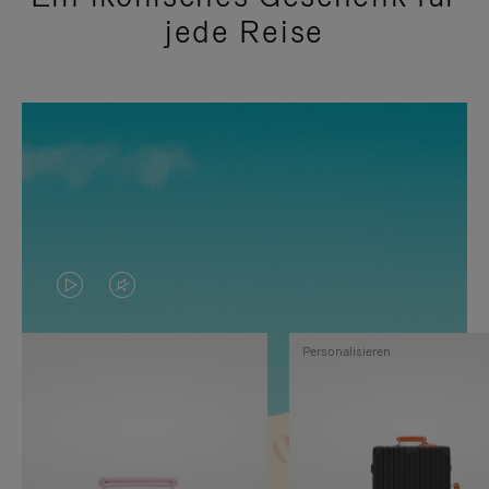
jede Reise
DAS
VIDEO
VIDEO
IST
Personalisieren
IST
STUMMGESCHALTET,
NICHT
BITTE
PAUSIERT,
KLICKEN