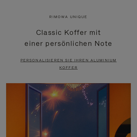
VIDEO
IST
IST
STUMMGESCHALTET,
RIMOWA UNIQUE
NICHT
BITTE
Classic Koffer mit
PAUSIERT,
KLICKEN
einer persönlichen Note
BITTE
SIE
DRÜCKEN
ZUM
PERSONALISIEREN SIE IHREN ALUMINIUM
SIE,
AUFHEBEN
KOFFER
UM
DER
ES
STUMMSCHALTUNG
ANZUHALTEN