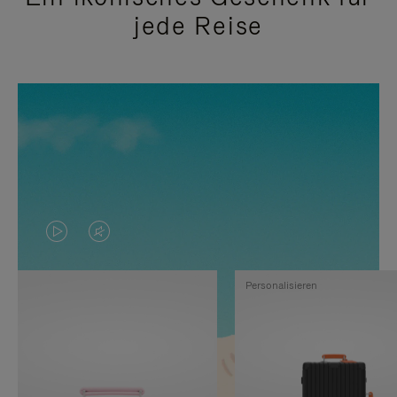
jede Reise
DAS
VIDEO
VIDEO
IST
Personalisieren
IST
STUMMGESCHALTET,
NICHT
BITTE
PAUSIERT,
KLICKEN