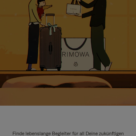
Finde lebenslange Begleiter für all Deine zukünftigen