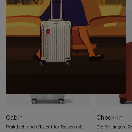
SIE,
AUFHEBEN
UM
DER
ES
STUMMSCHALTUNG
ANZUHALTEN
Cabin
Check-In
Praktisch und effizient für Reisen mit
Die für längere R