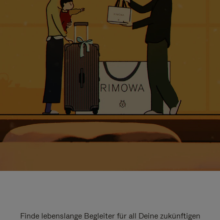
Finde lebenslange Begleiter für all Deine zukünftigen