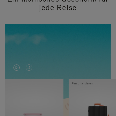
jede Reise
DAS
VIDEO
VIDEO
IST
Personalisieren
IST
STUMMGESCHALTET,
NICHT
BITTE
PAUSIERT,
KLICKEN