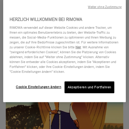
Weiter ohne Zustimmung
HERZLICH WILLKOMMEN BEI RIMOWA
RIMOWA verwendet auf dieser Website Cookies und andere Tracker, um
Ihnen ein optimales Benutzererlebnis zu bieten, den Website-Traffic zu
messen, die Social-Media-Funktionen zu optimieren und Ihnen Werbung zu
zeigen, die auf Ihre Bedürfnisse zugeschnitten ist. Für weitere Informationen
zu unserer Cookie-Richtlinie klicken Sie bitte
hier
. Mit Ausnahme von
"zwingend erforderlichen Cookies", können Sie die Platzierung von Cookies
ablehnen, indem Sie auf "Weiter ohne Zustimmung" klicken. Alternativ
können Sie entweder alle Cookies akzeptieren, indem Sie "Akzeptieren und
DAS
VIDEO
Fortfahren" klicken, oder Ihre Cookie-Einstellungen ändern, indem Sie
"Cookie Einstellungen ändern" klicken.
VIDEO
IST
IST
STUMMGESCHALTET,
Cookie Einstellungen ändern
Akzeptieren und Fortfahren
AUSGEWÄHLTE GESCHENKIDEEN
NICHT
BITTE
Finde die perfekte
PAUSIERT,
KLICKEN
Begleitung für jede Art von
BITTE
SIE
Reise
DRÜCKEN
ZUM