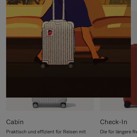
SIE,
AUFHEBEN
UM
DER
ES
STUMMSCHALTUNG
ANZUHALTEN
Cabin
Check-In
Praktisch und effizient für Reisen mit
Die für längere R