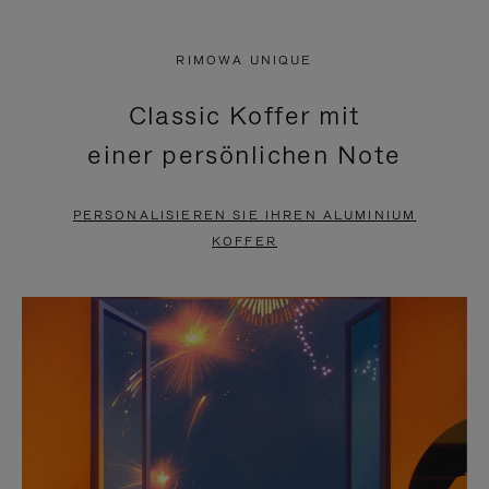
VIDEO
IST
IST
STUMMGESCHALTET,
RIMOWA UNIQUE
NICHT
BITTE
Classic Koffer mit
PAUSIERT,
KLICKEN
einer persönlichen Note
BITTE
SIE
DRÜCKEN
ZUM
PERSONALISIEREN SIE IHREN ALUMINIUM
SIE,
AUFHEBEN
KOFFER
UM
DER
ES
STUMMSCHALTUNG
ANZUHALTEN