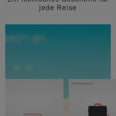
jede Reise
DAS
VIDEO
VIDEO
IST
Personalisieren
IST
STUMMGESCHALTET,
NICHT
BITTE
PAUSIERT,
KLICKEN