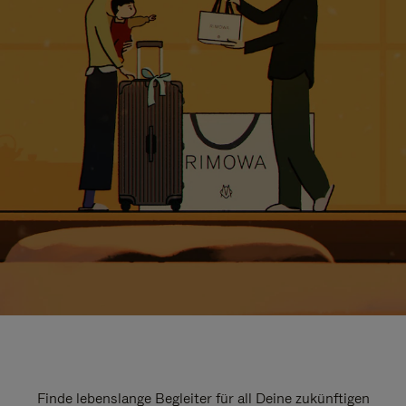
Finde lebenslange Begleiter für all Deine zukünftigen