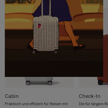
SIE,
AUFHEBEN
UM
DER
ES
STUMMSCHALTUNG
ANZUHALTEN
Cabin
Check-In
Praktisch und effizient für Reisen mit
Die für längere R