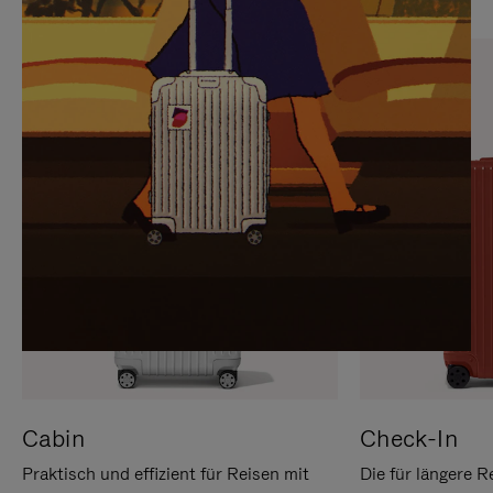
SIE,
AUFHEBEN
UM
DER
ES
STUMMSCHALTUNG
ANZUHALTEN
Cabin
Check-In
Praktisch und effizient für Reisen mit
Die für längere R