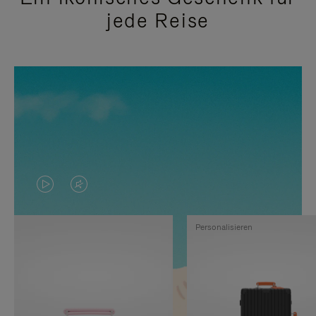
jede Reise
DAS
VIDEO
VIDEO
IST
Personalisieren
IST
STUMMGESCHALTET,
NICHT
BITTE
PAUSIERT,
KLICKEN