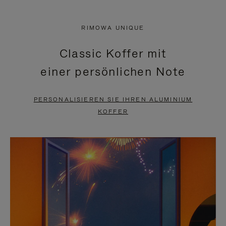
VIDEO
IST
IST
STUMMGESCHALTET,
RIMOWA UNIQUE
NICHT
BITTE
Classic Koffer mit
PAUSIERT,
KLICKEN
einer persönlichen Note
BITTE
SIE
DRÜCKEN
ZUM
PERSONALISIEREN SIE IHREN ALUMINIUM
SIE,
AUFHEBEN
KOFFER
UM
DER
ES
STUMMSCHALTUNG
ANZUHALTEN