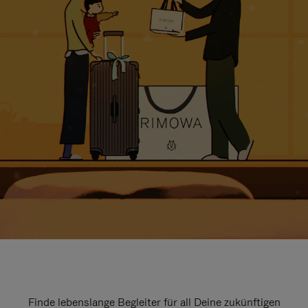
Finde lebenslange Begleiter für all Deine zukünftigen