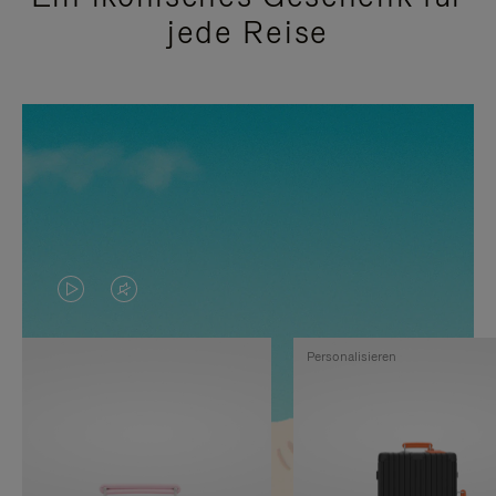
jede Reise
DAS
VIDEO
VIDEO
IST
Personalisieren
IST
STUMMGESCHALTET,
NICHT
BITTE
PAUSIERT,
KLICKEN