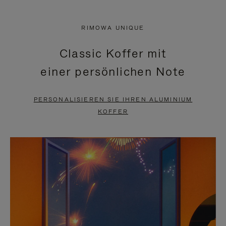
VIDEO
IST
IST
STUMMGESCHALTET,
RIMOWA UNIQUE
NICHT
BITTE
Classic Koffer mit
PAUSIERT,
KLICKEN
einer persönlichen Note
BITTE
SIE
DRÜCKEN
ZUM
PERSONALISIEREN SIE IHREN ALUMINIUM
SIE,
AUFHEBEN
KOFFER
UM
DER
ES
STUMMSCHALTUNG
ANZUHALTEN