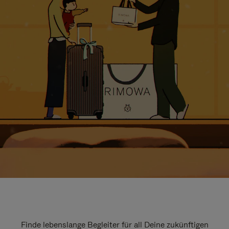
Finde lebenslange Begleiter für all Deine zukünftigen