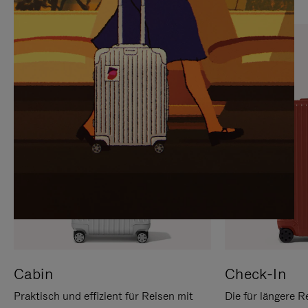
SIE,
AUFHEBEN
UM
DER
ES
STUMMSCHALTUNG
ANZUHALTEN
Cabin
Check-In
Praktisch und effizient für Reisen mit
Die für längere R