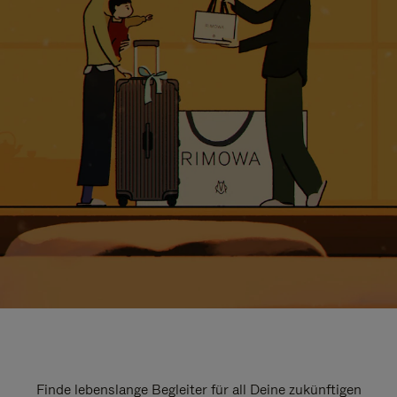
Finde lebenslange Begleiter für all Deine zukünftigen