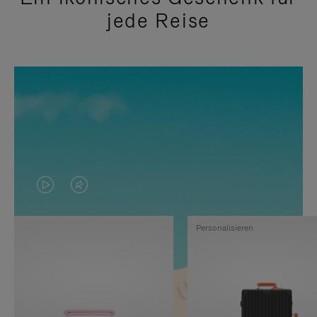
jede Reise
DAS
VIDEO
VIDEO
IST
Personalisieren
IST
STUMMGESCHALTET,
NICHT
BITTE
PAUSIERT,
KLICKEN