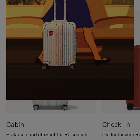
SIE,
AUFHEBEN
UM
DER
ES
STUMMSCHALTUNG
ANZUHALTEN
Cabin
Check-In
Praktisch und effizient für Reisen mit
Die für längere R