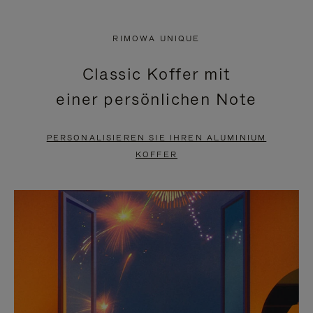
VIDEO
IST
IST
STUMMGESCHALTET,
RIMOWA UNIQUE
NICHT
BITTE
Classic Koffer mit
PAUSIERT,
KLICKEN
einer persönlichen Note
BITTE
SIE
DRÜCKEN
ZUM
PERSONALISIEREN SIE IHREN ALUMINIUM
SIE,
AUFHEBEN
KOFFER
UM
DER
ES
STUMMSCHALTUNG
ANZUHALTEN