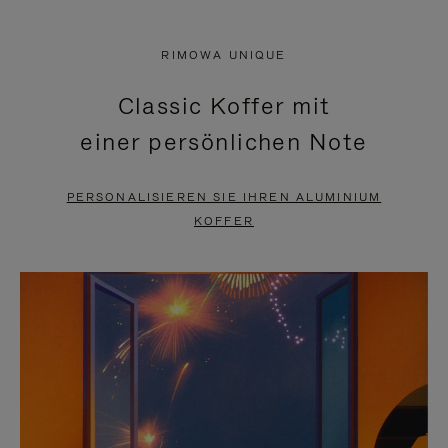
VIDEO
IST
IST
STUMMGESCHALTET,
RIMOWA UNIQUE
NICHT
BITTE
Classic Koffer mit
PAUSIERT,
KLICKEN
einer persönlichen Note
BITTE
SIE
DRÜCKEN
ZUM
PERSONALISIEREN SIE IHREN ALUMINIUM
SIE,
AUFHEBEN
KOFFER
UM
DER
ES
STUMMSCHALTUNG
ANZUHALTEN