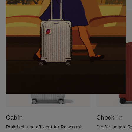
SIE,
AUFHEBEN
UM
DER
ES
STUMMSCHALTUNG
ANZUHALTEN
Cabin
Check-In
Praktisch und effizient für Reisen mit
Die für längere R