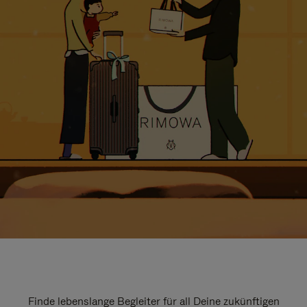
Finde lebenslange Begleiter für all Deine zukünftigen