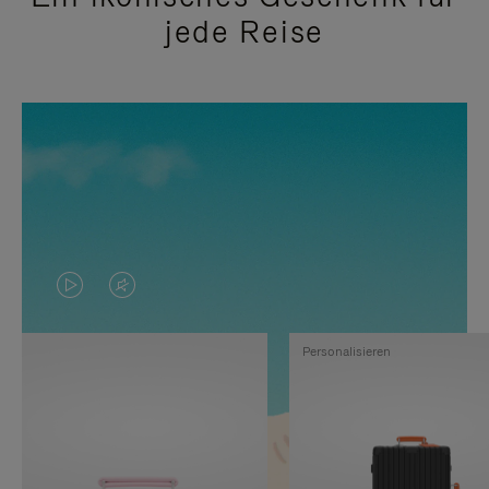
jede Reise
DAS
VIDEO
VIDEO
IST
Personalisieren
IST
STUMMGESCHALTET,
NICHT
BITTE
PAUSIERT,
KLICKEN