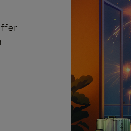
ffer
n