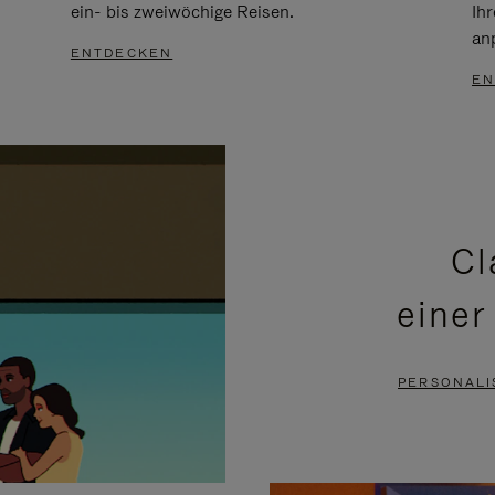
ein- bis zweiwöchige Reisen.
Ih
an
ENTDECKEN
EN
Cl
einer
PERSONALI