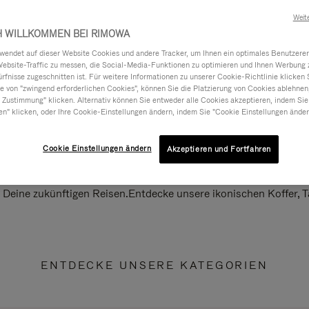
Weit
H WILLKOMMEN BEI RIMOWA
ndet auf dieser Website Cookies und andere Tracker, um Ihnen ein optimales Benutzerer
Website-Traffic zu messen, die Social-Media-Funktionen zu optimieren und Ihnen Werbung z
ürfnisse zugeschnitten ist. Für weitere Informationen zu unserer Cookie-Richtlinie klicken 
 von "zwingend erforderlichen Cookies", können Sie die Platzierung von Cookies ablehnen
 Zustimmung" klicken. Alternativ können Sie entweder alle Cookies akzeptieren, indem Sie
en" klicken, oder Ihre Cookie-Einstellungen ändern, indem Sie "Cookie Einstellungen änder
Cookie Einstellungen ändern
Akzeptieren und Fortfahren
ll Deine zukünftigen Reisen.Entdecke unsere ikonischen Koffer,
ENTDECKE UNSERE KATEGORIEN