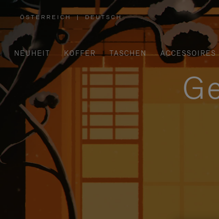
ÖSTERREICH
|
DEUTSCH
,
WÄHLEN
SIE
IHRE
REGION
AUS
NEUHEIT
KOFFER
TASCHEN
ACCESSOIRES
Ge