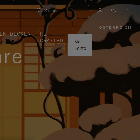
Suche
ÖSTERREICH
,
ENTDECKEN
RE-
WÄHLEN
|
SIE
CRAFTED
IHRE
Mein
REGION
hre
AUS
Konto