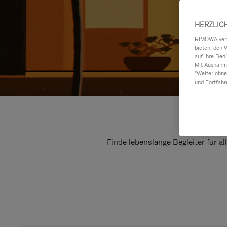
HERZLIC
RIMOWA verwe
bieten, den 
auf Ihre Bed
Mit Ausnahme
"Weiter ohne
und Fortfahr
Finde lebenslange Begleiter für a