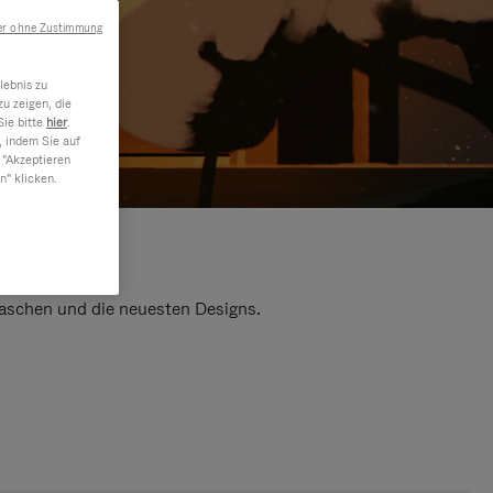
er ohne Zustimmung
lebnis zu
u zeigen, die
Sie bitte
hier
.
, indem Sie auf
 "Akzeptieren
n" klicken.
 Taschen und die neuesten Designs.