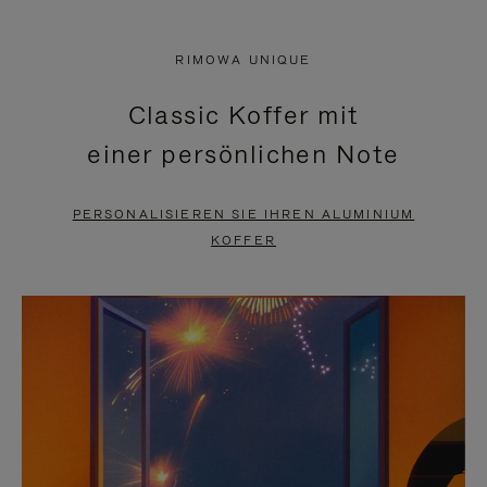
VIDEO
IST
IST
STUMMGESCHALTET,
RIMOWA UNIQUE
NICHT
BITTE
Classic Koffer mit
PAUSIERT,
KLICKEN
einer persönlichen Note
BITTE
SIE
DRÜCKEN
ZUM
PERSONALISIEREN SIE IHREN ALUMINIUM
SIE,
AUFHEBEN
KOFFER
UM
DER
ES
STUMMSCHALTUNG
ANZUHALTEN