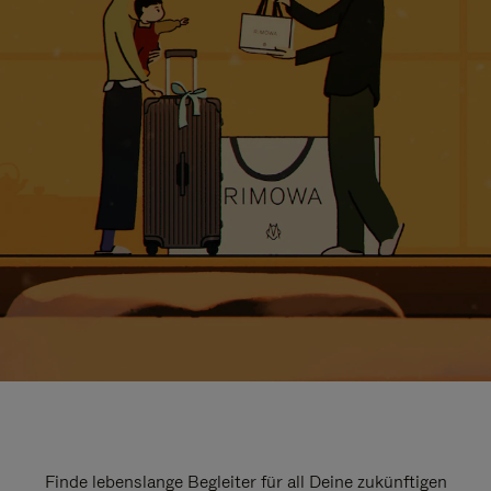
Finde lebenslange Begleiter für all Deine zukünftigen