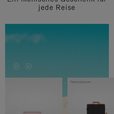
jede Reise
DAS
VIDEO
VIDEO
IST
Personalisieren
IST
STUMMGESCHALTET,
NICHT
BITTE
PAUSIERT,
KLICKEN