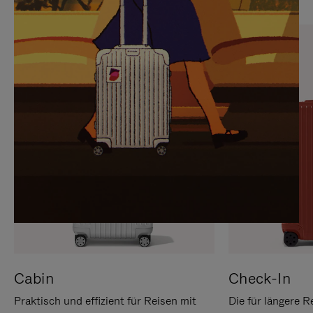
SIE,
AUFHEBEN
UM
DER
ES
STUMMSCHALTUNG
ANZUHALTEN
Cabin
Check-In
Praktisch und effizient für Reisen mit
Die für längere R