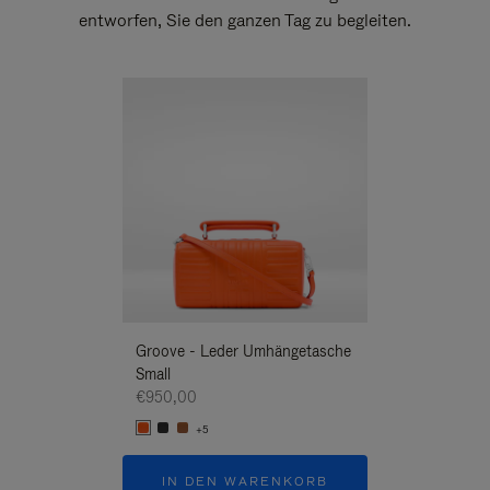
entworfen, Sie den ganzen Tag zu begleiten.
Neuheit
Groove - Leder Umhängetasche
Groove - Leder 
Small
Umhängetasche
€950,00
€950,00
+5
+5
IN DEN WARENKORB
IN DEN W