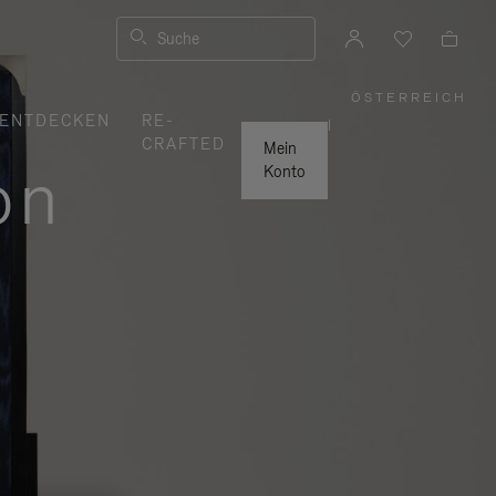
Suche
ÖSTERREICH
,
ENTDECKEN
RE-
WÄHLEN
|
SIE
CRAFTED
IHRE
Mein
REGION
on
AUS
Konto