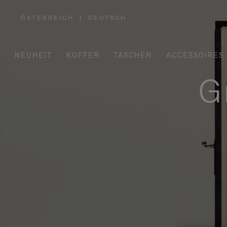
ÖSTERREICH
|
DEUTSCH
,
WÄHLEN
SIE
IHRE
REGION
AUS
NEUHEIT
KOFFER
TASCHEN
ACCESSOIRES
G