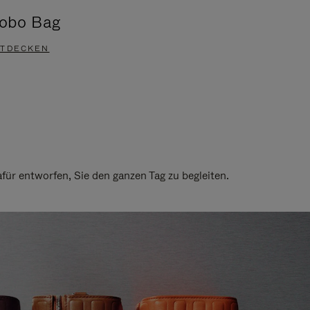
obo Bag
Groove A
TDECKEN
ENTDECKEN
ür entworfen, Sie den ganzen Tag zu begleiten.