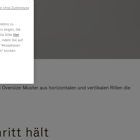
er ohne Zustimmung
lebnis zu
u zeigen, die
Sie bitte
hier
.
, indem Sie auf
 "Akzeptieren
n" klicken.
Oversize-Muster aus horizontalen und vertikalen Rillen die
ritt hält