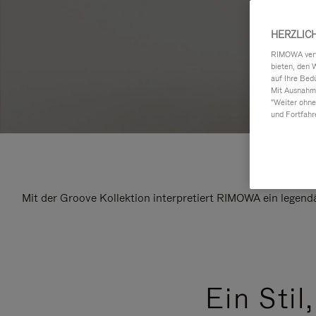
HERZLIC
RIMOWA verwe
bieten, den 
auf Ihre Bed
Mit Ausnahme
"Weiter ohne
und Fortfahr
Mit der Groove Kollektion interpretiert RIMOWA ein legend
Ein Stil