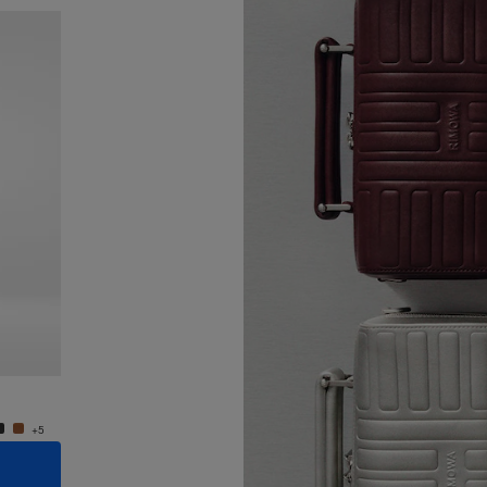
Neuheit
Groove - Leder Kleine Umhängetasche
Groove
€950,00
€950,
+5
+5
IN DEN WARENKORB