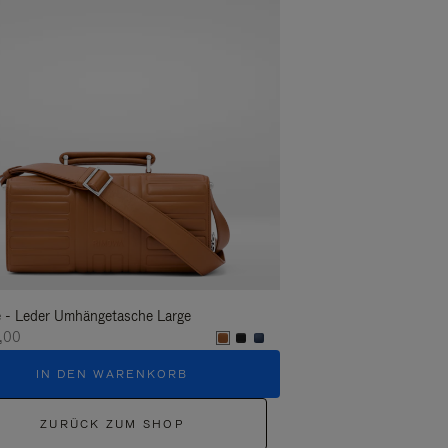
 - Leder Umhängetasche Large
Groove - Leder Große U
,00
€1.400,00
IN DEN WARENKORB
IN DEN W
ZURÜCK ZUM SHOP