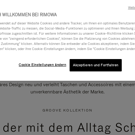
Weit
H WILLKOMMEN BEI RIMOWA
ndet auf dieser Website Cookies und andere Tracker, um Ihnen ein optimales Benutzerer
Website-Traffic zu messen, die Social-Media-Funktionen zu optimieren und Ihnen Werbung z
ürfnisse zugeschnitten ist. Für weitere Informationen zu unserer Cookie-Richtlinie klicken 
 von "zwingend erforderlichen Cookies", können Sie die Platzierung von Cookies ablehnen
 Zustimmung" klicken. Alternativ können Sie entweder alle Cookies akzeptieren, indem Sie
en" klicken, oder Ihre Cookie-Einstellungen ändern, indem Sie "Cookie Einstellungen änder
Cookie Einstellungen ändern
Akzeptieren und Fortfahren
äres Design neu und verleiht Taschen und Accessoires mit einem 
unverkennbare Ästhetik der Marke.
GROOVE KOLLEKTION
, der mit dem Alltag Sch