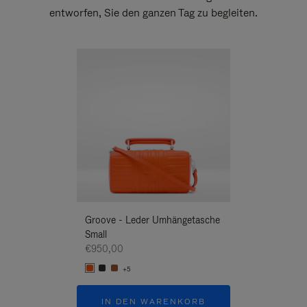
entworfen, Sie den ganzen Tag zu begleiten.
Neuheit
Groove - Leder Umhängetasche
Groove - Leder 
Small
Umhängetasche
€950,00
€950,00
+5
+5
IN DEN WARENKORB
IN DEN W