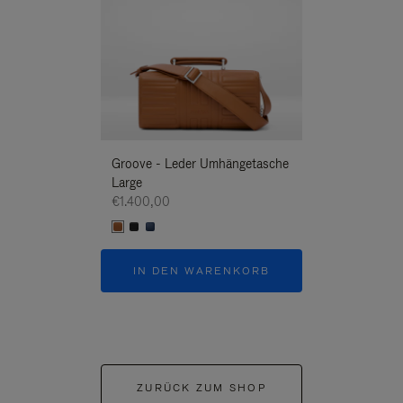
Groove - Leder Umhängetasche
Groove - Leder
Large
Umhängetasche
€1.400,00
€1.400,00
IN DEN WARENKORB
IN DEN W
ZURÜCK ZUM SHOP