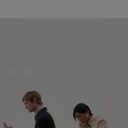
DAS
VIDEO
VIDEO
IST
IST
STUMMGESCHALTET,
NICHT
BITTE
ENTDECKEN SIE NOCH MEHR
PAUSIERT,
KLICKEN
BITTE
SIE