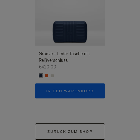
Groove - Leder Tasche mit
Groove - Leder 
Reißverschluss
Reißverschluss
€420,00
€420,00
IN DEN WARENKORB
IN DEN W
ZURÜCK ZUM SHOP