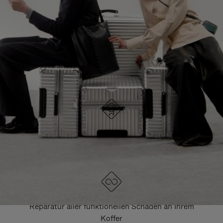
HIER GELANGEN SIE ZU ALLEN RIMOWA
TASCHEN
DRÜCKEN
ZUM
SIE,
AUFHEBEN
UM
DER
ES
STUMMSCHALTUNG
ANZUHALTEN
DESIGNED IN DEUTSCHLAND
Jedes Stück wird auf Qualität geprüft und sorgfältig
kontrolliert
LEBENSLANGE GARANTIE
Reparatur aller funktionellen Schäden an Ihrem
Koffer