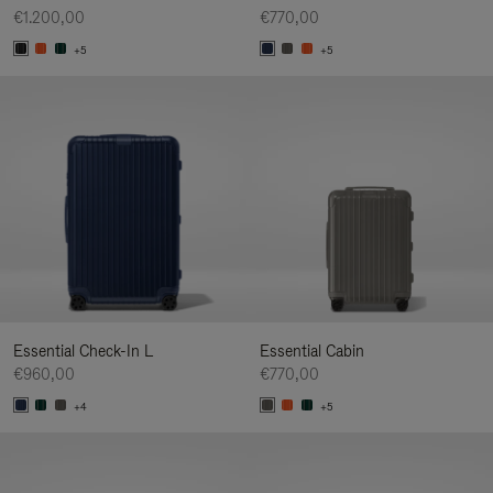
€1.200,00
€770,00
+5
+5
Essential Check-In L
Essential Cabin
€960,00
€770,00
+4
+5