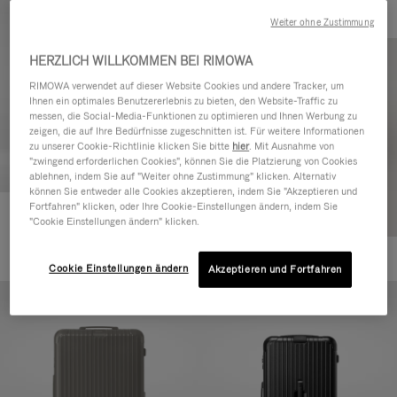
Weiter ohne Zustimmung
HERZLICH WILLKOMMEN BEI RIMOWA
RIMOWA verwendet auf dieser Website Cookies und andere Tracker, um
Ihnen ein optimales Benutzererlebnis zu bieten, den Website-Traffic zu
messen, die Social-Media-Funktionen zu optimieren und Ihnen Werbung zu
zeigen, die auf Ihre Bedürfnisse zugeschnitten ist. Für weitere Informationen
zu unserer Cookie-Richtlinie klicken Sie bitte
hier
. Mit Ausnahme von
"zwingend erforderlichen Cookies", können Sie die Platzierung von Cookies
ablehnen, indem Sie auf "Weiter ohne Zustimmung" klicken. Alternativ
können Sie entweder alle Cookies akzeptieren, indem Sie "Akzeptieren und
Fortfahren" klicken, oder Ihre Cookie-Einstellungen ändern, indem Sie
Essential Cabin
"Cookie Einstellungen ändern" klicken.
€770,00
+5
Cookie Einstellungen ändern
Akzeptieren und Fortfahren