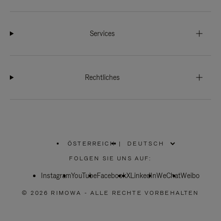
Services
Rechtliches
ÖSTERREICH
|
,
WÄHLEN
FOLGEN SIE UNS AUF:
SIE
IHRE
Instagram
YouTube
REGION
Facebook
X
LinkedIn
WeChat
Weibo
AUS
© 2026 RIMOWA - ALLE RECHTE VORBEHALTEN