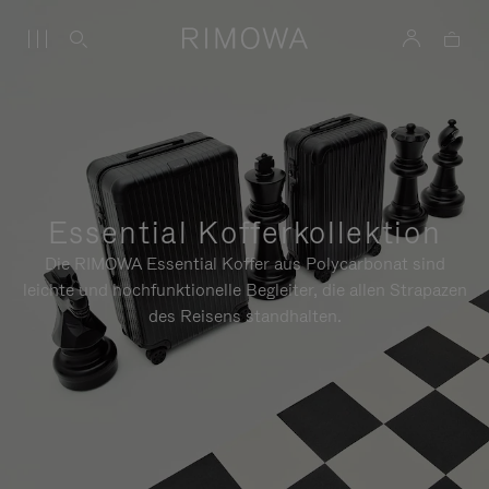
Essential Kofferkollektion
Die RIMOWA Essential Koffer aus Polycarbonat sind
leichte und hochfunktionelle Begleiter, die allen Strapazen
des Reisens standhalten.