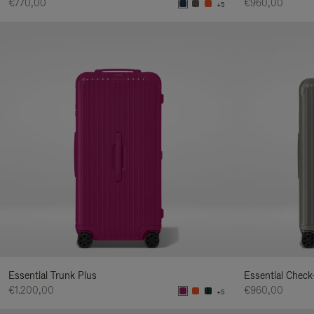
€770,00
€960,00
+5
Essential Trunk Plus
Essential Check
€1.200,00
€960,00
+5