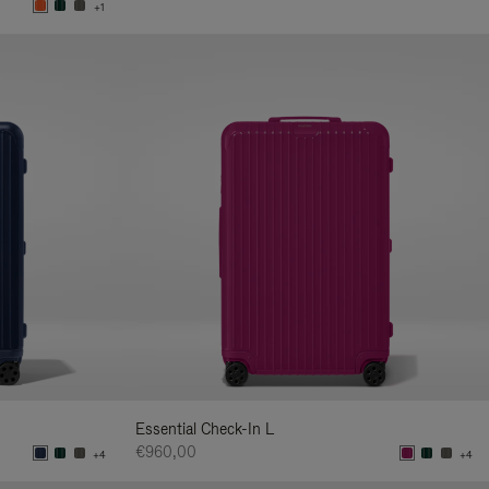
+1
Essential Check-In L
€960,00
+4
+4