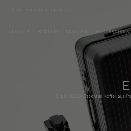
ÖSTERREICH
|
DEUTSCH
,
WÄHLEN
SIE
IHRE
REGION
AUS
NEUHEIT
KOFFER
TASCHEN
ACCESSOIRES
E
Die RIMOWA Essential Koffer aus Pol