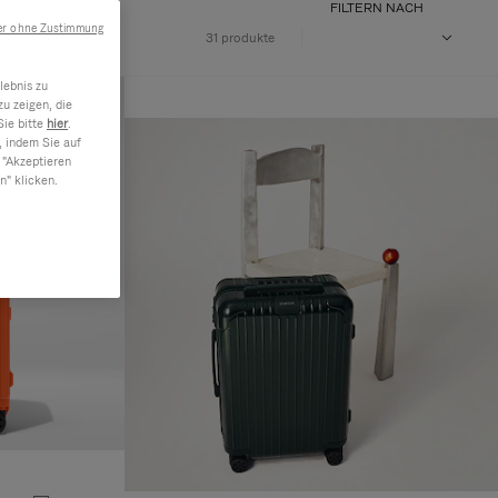
FILTERN NACH
er ohne Zustimmung
31 produkte
lebnis zu
u zeigen, die
Sie bitte
hier
.
, indem Sie auf
 "Akzeptieren
n" klicken.