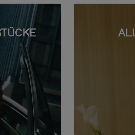
STÜCKE
AL