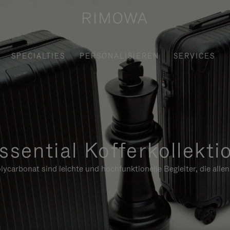
SPECIALTIES
PERSONALISIEREN
SERVICES
ssential Kofferkollekti
ycarbonat sind leichte und hochfunktionelle Begleiter, die alle