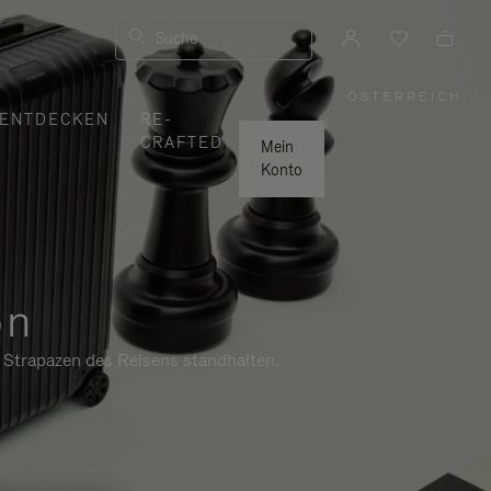
Suche
ÖSTERREICH
,
ENTDECKEN
RE-
WÄHLEN
|
SIE
CRAFTED
IHRE
Mein
REGION
AUS
Konto
on
n Strapazen des Reisens standhalten.