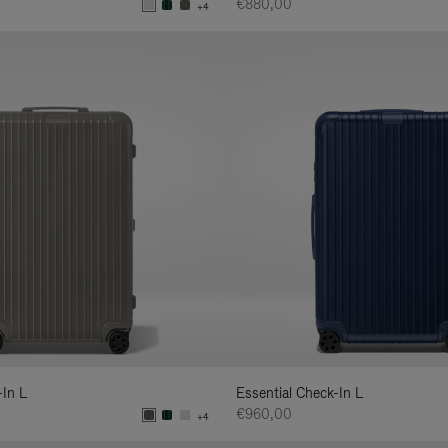
€880,00
+4
-In L
Essential Check-In L
€960,00
+4