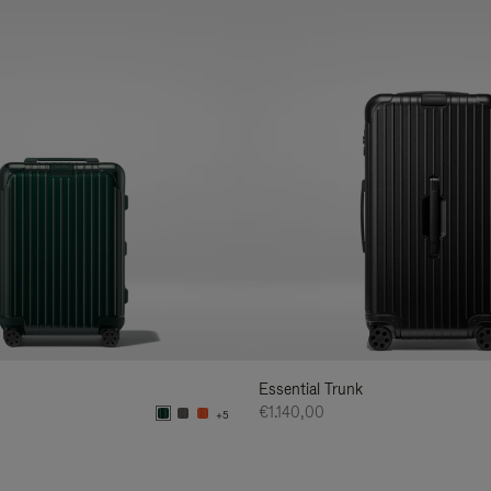
Essential Trunk
€1.140,00
+5