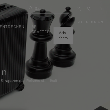
Suche
ÖSTERREICH
,
ENTDECKEN
RE-
WÄHLEN
|
SIE
CRAFTED
IHRE
Mein
REGION
AUS
Konto
on
n Strapazen des Reisens standhalten.