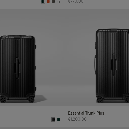
€770,00
+1
Essential Trunk Plus
€1.200,00