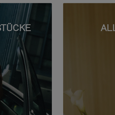
STÜCKE
AL