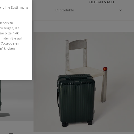
FILTERN NACH
er ohne Zustimmung
31 produkte
lebnis zu
u zeigen, die
Sie bitte
hier
.
, indem Sie auf
 "Akzeptieren
n" klicken.