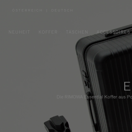
ÖSTERREICH
|
DEUTSCH
,
WÄHLEN
SIE
IHRE
REGION
AUS
NEUHEIT
KOFFER
TASCHEN
ACCESSOIRES
E
Die RIMOWA Essential Koffer aus Pol