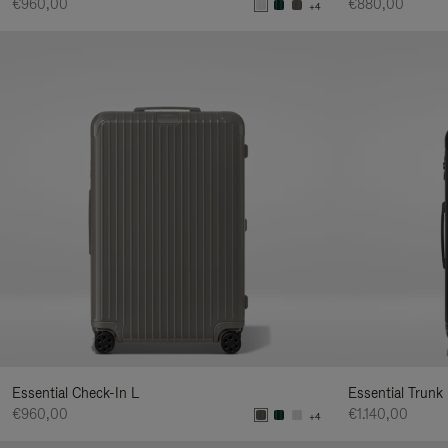
€960,00
€880,00
+4
Essential Check-In L
Essential Trunk
€960,00
€1.140,00
+4