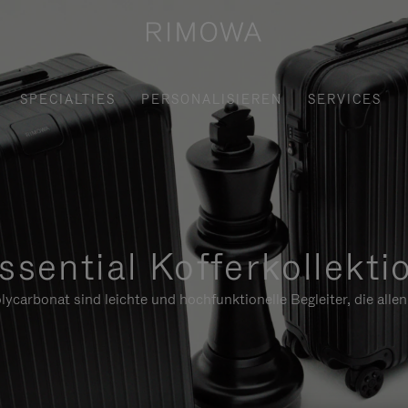
SPECIALTIES
PERSONALISIEREN
SERVICES
ssential Kofferkollekti
ycarbonat sind leichte und hochfunktionelle Begleiter, die alle