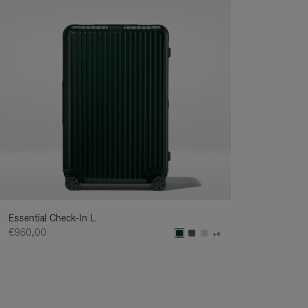
Essential Check-In L
€960,00
+4