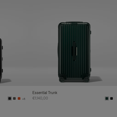
Essential Trunk
€1.140,00
+5