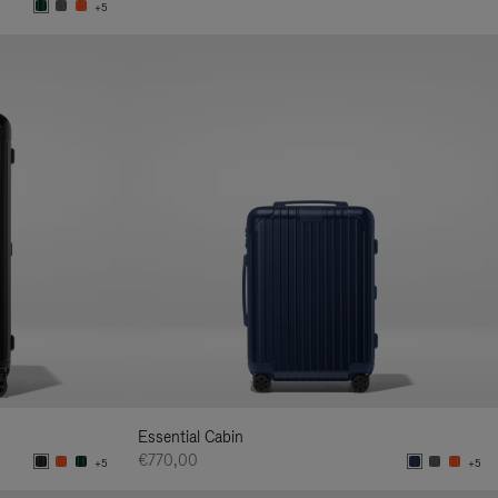
+5
Essential Cabin
€770,00
+5
+5