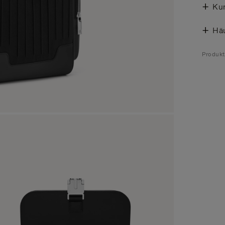
Ku
Häu
Produk