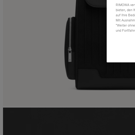
RIMOWA verwe
bieten, den 
auf Ihre Bed
Mit Ausnahme
"Weiter ohne
und Fortfahr