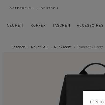
ÖSTERREICH
|
DEUTSCH
,
WÄHLEN
SIE
IHRE
REGION
AUS
NEUHEIT
KOFFER
TASCHEN
ACCESSOIRES
Taschen
Never Still
Rucksäcke
Rucksack Large
HERZLIC