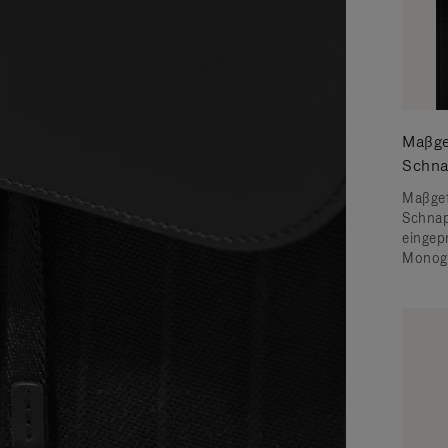
Maßge
Schna
Maßgef
Schnap
einge
Monog