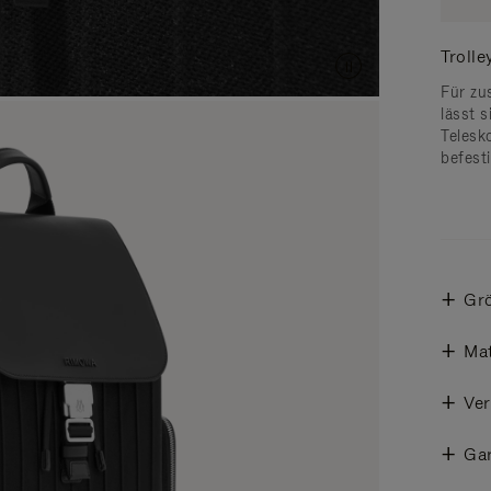
Troll
Für zu
lässt 
Telesk
befest
Gr
Mat
Ve
Gar