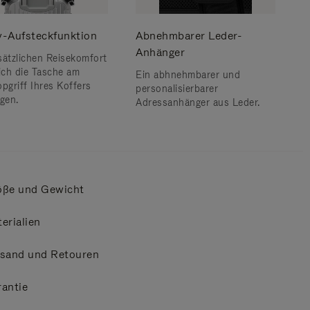
ey-Aufsteckfunktion
Abnehmbarer Leder-
Anhänger
sätzlichen Reisekomfort
sich die Tasche am
Ein abhnehmbarer und
opgriff Ihres Koffers
personalisierbarer
igen.
Adressanhänger aus Leder.
öße und Gewicht
erialien
rsand und Retouren
antie