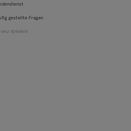
ndendienst
fig gestellte Fragen
t-SKU: 52500073