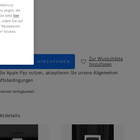
lebnis zu
u zeigen, die
Schwarz
Sie bitte
hier
.
, indem Sie auf
 "Akzeptieren
n" klicken.
Zur Wunschliste
M WARENKORB HINZUFÜGEN
hinzufügen
ie Apple Pay nutzen, akzeptieren Sie unsere
Allgemeinen
ftsbedingungen
ränkte Verfügbarkeit
ktdetails