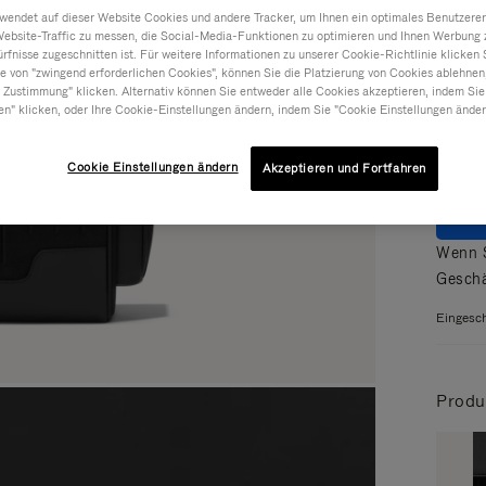
ndet auf dieser Website Cookies und andere Tracker, um Ihnen ein optimales Benutzerer
Website-Traffic zu messen, die Social-Media-Funktionen zu optimieren und Ihnen Werbung z
Farbe
ürfnisse zugeschnitten ist. Für weitere Informationen zu unserer Cookie-Richtlinie klicken 
 von "zwingend erforderlichen Cookies", können Sie die Platzierung von Cookies ablehnen
 Zustimmung" klicken. Alternativ können Sie entweder alle Cookies akzeptieren, indem Sie
en" klicken, oder Ihre Cookie-Einstellungen ändern, indem Sie "Cookie Einstellungen änder
Cookie Einstellungen ändern
Akzeptieren und Fortfahren
ZU
Wenn S
Geschä
Eingesch
Produ