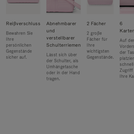
Reißverschluss
Abnehmbarer
2 Fächer
6
und
Karte
Bewahren Sie
2 große
verstellbarer
Ihre
Fächer für
Auf de
Schulterriemen
persönlichen
Ihre
Vorder
Gegenstände
wichtigsten
der Ta
Lässt sich über
sicher auf.
Gegenstände.
platzier
der Schulter, als
schnel
Umhängetasche
Zugriff
oder in der Hand
Ihre Ka
tragen.