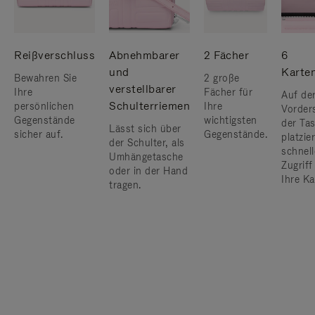
Reißverschluss
Abnehmbarer
2 Fächer
6
und
Karte
Bewahren Sie
2 große
verstellbarer
Ihre
Fächer für
Auf de
Schulterriemen
persönlichen
Ihre
Vorder
Gegenstände
wichtigsten
der Ta
Lässt sich über
sicher auf.
Gegenstände.
platzier
der Schulter, als
schnel
Umhängetasche
Zugriff
oder in der Hand
Ihre Ka
tragen.