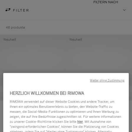
FILTERN NACH
FILTER
46 produkte
Neuheit
Neuheit
Weiter ohne Zustimmung
HERZLICH WILLKOMMEN BEI RIMOWA
RIMOWA verwendet auf dieser Website Cookies und andere Tracker, um
Ihnen ein optimales Benutzererlebnis zu bieten, den Website-Traffic zu
Groove - Leder Tasche mit
Groove - Leder Tasche mit
messen, die Social-Media-Funktionen zu optimieren und Ihnen Werbung zu
Reißverschluss
Reißverschluss
zeigen, die auf Ihre Bedürfnisse zugeschnitten ist. Für weitere Informationen
€420,00
€420,00
zu unserer Cookie-Richtlinie klicken Sie bitte
hier
. Mit Ausnahme von
"zwingend erforderlichen Cookies", können Sie die Platzierung von Cookies
ablehnen, indem Sie auf "Weiter ohne Zustimmung" klicken. Alternativ