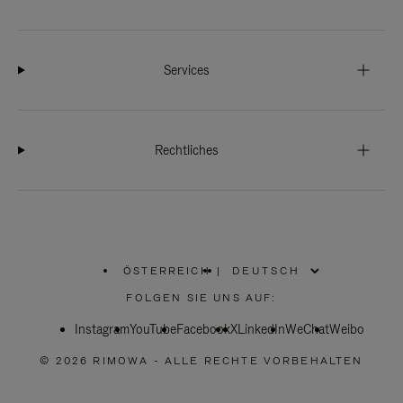
Services
Rechtliches
ÖSTERREICH
|
,
WÄHLEN
FOLGEN SIE UNS AUF:
SIE
IHRE
Instagram
YouTube
REGION
Facebook
X
LinkedIn
WeChat
Weibo
AUS
© 2026 RIMOWA - ALLE RECHTE VORBEHALTEN