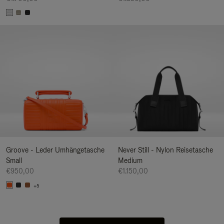
Groove - Leder Umhängetasche
Never Still - Nylon Reisetasche
Small
Medium
€950,00
€1.150,00
+5